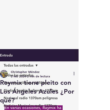
Entrada
Todas las entradas
Christopher Méndez
Todas las entradas
2 feb 2024
2 min de lectura
Reymix tiene pleito con
Tlaxcala peligrosa 1370am
Los Ángeles Azules ¿Por
Ciudad Serdán peligrosa 1370am
Nacional radio 1370am peligrosa
qué?
Noticias Musicales radio 1370am
En varias ocasiones, Raymix ha 