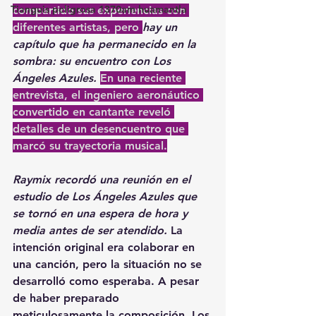
Tianguis peligrosa 1370am huamantla
compartido sus experiencias con 
diferentes artistas, pero 
hay un 
capítulo que ha permanecido en la 
sombra: su encuentro con Los 
Ángeles Azules. 
En una reciente 
entrevista, el ingeniero aeronáutico 
convertido en cantante reveló 
detalles de un desencuentro que 
marcó su trayectoria musical.
Raymix recordó una reunión en el 
estudio de Los Ángeles Azules que 
se tornó en una espera de hora y 
media antes de ser atendido.
 La 
intención original 
era colaborar en 
una canción
, pero la situación no se 
desarrolló como esperaba. 
A pesar 
de haber preparado 
meticulosamente la composición, Los 