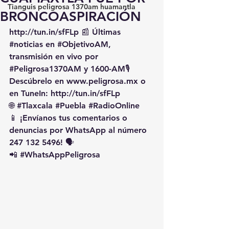
Tianguis peligrosa 1370am huamantla
BRONCOASPIRACIÓN
http://tun.in/sfFLp
 📰 Últimas 
#noticias
 en 
#ObjetivoAM
, 
transmisión en vivo por 
#Peligrosa1370AM
 y 1600-AM🎙️ 
Descúbrelo en 
www.peligrosa.mx
 o 
en TuneIn: 
http://tun.in/sfFLp
🌐 
#Tlaxcala
#Puebla
#RadioOnline
📱 ¡Envíanos tus comentarios o 
denuncias por WhatsApp al número 
247 132 5496! 🗣️
📲 
#WhatsAppPeligrosa