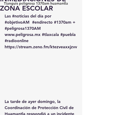
Tianguis peligrosa 1370am huamantla
ZONA ESCOLAR
Las 
#noticias
 del día por 
#objetivoAM
#endirecto
#1370am
 + 
#peligrosa1370AM
www.peligrosa.mx
#tlaxcala
#puebla
#radioonline
https://stream.zeno.fm/ktezveaxxjzvv
La tarde de ayer domingo, la 
Coordinación de Protección Civil de 
Huamantla respondió a un incidente 