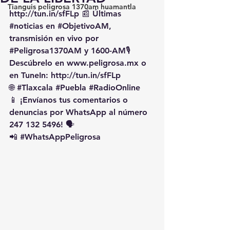
Tianguis peligrosa 1370am huamantla
http://tun.in/sfFLp
 📰 Últimas 
#noticias
 en 
#ObjetivoAM
, 
transmisión en vivo por 
#Peligrosa1370AM
 y 1600-AM🎙️ 
Descúbrelo en 
www.peligrosa.mx
 o 
en TuneIn: 
http://tun.in/sfFLp
🌐 
#Tlaxcala
#Puebla
#RadioOnline
📱 ¡Envíanos tus comentarios o 
denuncias por WhatsApp al número 
247 132 5496! 🗣️
📲 
#WhatsAppPeligrosa