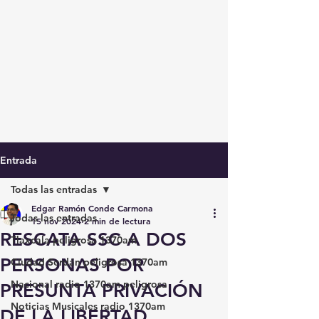
Entrada
Todas las entradas
Edgar Ramón Conde Carmona
Todas las entradas
15 nov 2024
2 min de lectura
RESCATA SSC A DOS
Tlaxcala peligrosa 1370am
PERSONAS POR
Ciudad Serdán peligrosa 1370am
Nacional radio 1370am peligrosa
PRESUNTA PRIVACIÓN
Noticias Musicales radio 1370am
DE LA LIBERTAD