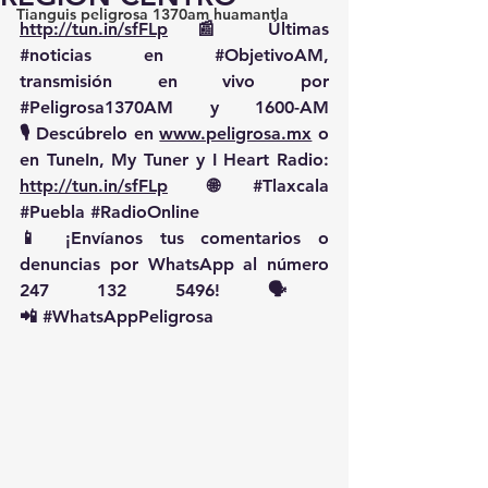
Tianguis peligrosa 1370am huamantla
http://tun.in/sfFLp
 📰 Últimas 
#noticias
 en 
#ObjetivoAM
, 
transmisión en vivo por 
#Peligrosa1370AM
 y 1600-AM
🎙️ Descúbrelo en 
www.peligrosa.mx
 o 
en TuneIn, My Tuner y I Heart Radio: 
http://tun.in/sfFLp
  🌐 
#Tlaxcala
#Puebla
#RadioOnline
📱 ¡Envíanos tus comentarios o 
denuncias por WhatsApp al número 
247 132 5496! 🗣️
📲 
#WhatsAppPeligrosa