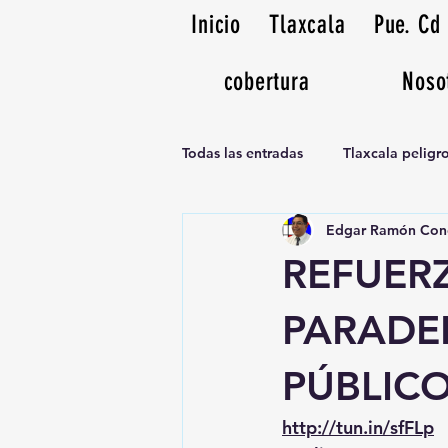
Inicio
Tlaxcala
Pue. Cd
cobertura
Noso
Todas las entradas
Tlaxcala pelig
Edgar Ramón Con
Noticias Musicales radio 1370am
REFUER
PARADE
PÚBLIC
http://tun.in/sfFLp
 