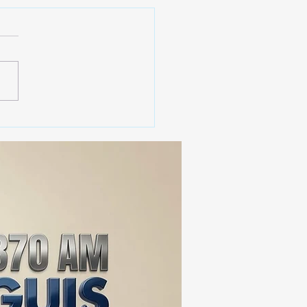
 SSC ASEGURA MÁS DE
MIL DOSIS DE DROGA
EIS MESES; SU VALOR
ERA LOS 100
ONES DE PESOS 💰⚖️🚨