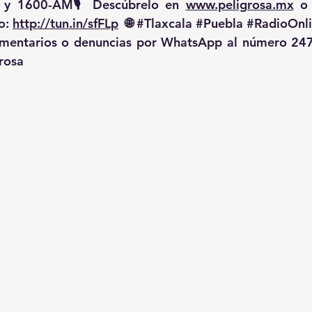
 y 1600-AM🎙️ Descúbrelo en 
www.peligrosa.mx
 o
o: 
http://tun.in/sfFLp
  🌐 
#Tlaxcala
#Puebla
#RadioOnl
omentarios o denuncias por WhatsApp al número 247
rosa