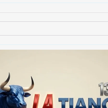
🚨🏛️ SECRETARIO DE
🚔
GOBIERNO ADMITE QUE
25 
TLAXCALA AÚN ENFRENTA
EN S
PROBLEMAS DE
SUP
SEGURIDAD ⚖️📊🚔
MILL