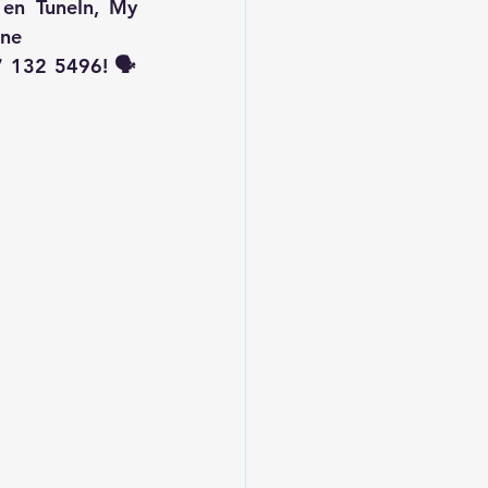
 en TuneIn, My 
ine
 132 5496! 🗣️