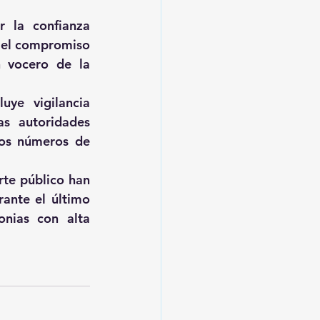
 la confianza 
 el compromiso 
 vocero de la 
ye vigilancia 
as autoridades 
los números de 
te público han 
ante el último 
nias con alta 