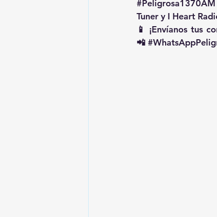
#Peligrosa1370AM
Tuner y I Heart Radi
📱 ¡Envíanos tus c
📲 
#WhatsAppPelig