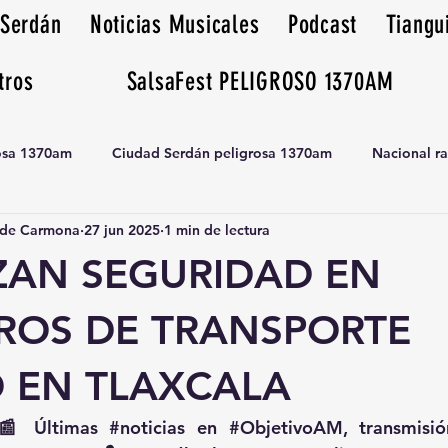
 Serdán
Noticias Musicales
Podcast
Tiangu
tros
SalsaFest PELIGROSO 1370AM
rosa 1370am
Ciudad Serdán peligrosa 1370am
Nacional r
de Carmona
27 jun 2025
1 min de lectura
Tianguis peligrosa 1370am huamantla
ZAN SEGURIDAD EN
ROS DE TRANSPORTE
O EN TLAXCALA
📰 Últimas 
#noticias
 en 
#ObjetivoAM