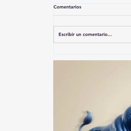
Comentarios
Escribir un comentario...
🚨🚔 CAPTURAN EN PUEBLA
A PRESUNTO
RESPONSABLE DE LA
DESAPARICIÓN DE UN
HOMBRE DE SAN PABLO
DEL MONTE ⚖️🔍