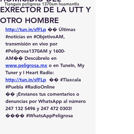
Tianguis peligrosa 1370am huamantla
EXRECTOR DE LA UTT Y
OTRO HOMBRE
http://tun.in/sfFLp
 �� Últimas 
#noticias
 en 
#ObjetivoAM
, 
transmisión en vivo por 
#Peligrosa1370AM
 y 1600-
AM��️ Descúbrelo en 
www.peligrosa.mx
 o en TuneIn, My 
Tuner y I Heart Radio: 
http://tun.in/sfFLp
  �� 
#Tlaxcala
#Puebla
#RadioOnline
�� ¡Envíanos tus comentarios o 
denuncias por WhatsApp al número 
247 132 5496 y 247 472 0303! 
��️�� 
#WhatsAppPeligrosa