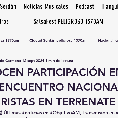
 Serdán
Noticias Musicales
Podcast
Tiangu
tros
SalsaFest PELIGROSO 1370AM
rosa 1370am
Ciudad Serdán peligrosa 1370am
Nacional r
de Carmona
12 sept 2024
1 min de lectura
Tianguis peligrosa 1370am huamantla
CEN PARTICIPACIÓN E
 ENCUENTRO NACIONA
RISTAS EN TERRENATE
📰 Últimas 
#noticias
 en 
#ObjetivoAM
, transmisión en 