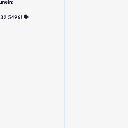
uneIn: 
32 5496! 🗣️