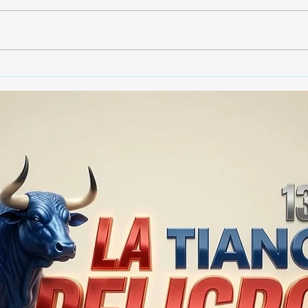
🚨🏛️ SECRETARIO DE
🚔
GOBIERNO ADMITE QUE
25 
TLAXCALA AÚN ENFRENTA
EN S
PROBLEMAS DE
SUP
SEGURIDAD ⚖️📊🚔
MILL