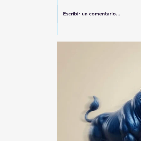
Escribir un comentario...
🚨🚔 CAPTURAN EN PUEBLA
A PRESUNTO
RESPONSABLE DE LA
DESAPARICIÓN DE UN
HOMBRE DE SAN PABLO
DEL MONTE ⚖️🔍