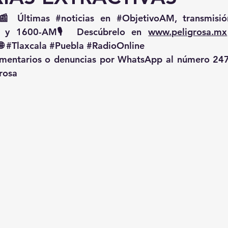
📰 Últimas 
#noticias
 en 
#ObjetivoAM
 y 1600-AM🎙️ Descúbrelo en 
www.peligrosa.mx
🌐 
#Tlaxcala
#Puebla
#RadioOnline
omentarios o denuncias por WhatsApp al número 247
rosa