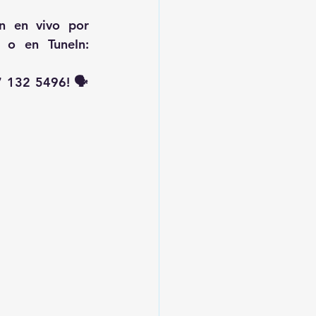
, transmisión en vivo por 
 o en TuneIn: 
 132 5496! 🗣️