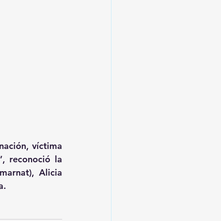
ación, víctima 
, reconoció la 
arnat), Alicia 
a.