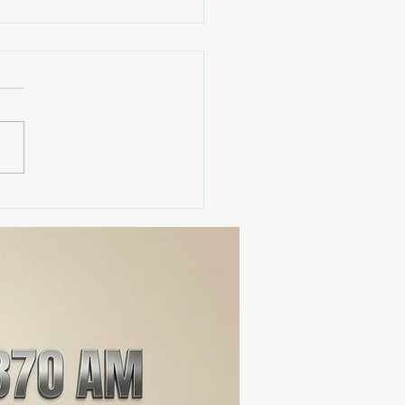
 ¿Arte o Monopolio?
alfombras de Huamantla
sitan una sacudida
tiva