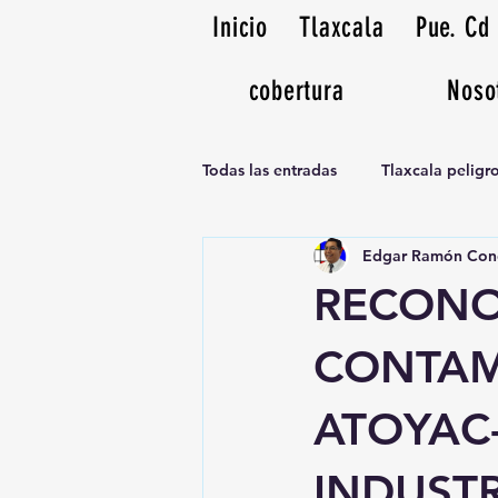
Inicio
Tlaxcala
Pue. Cd
cobertura
Noso
Todas las entradas
Tlaxcala pelig
Edgar Ramón Con
Noticias Musicales radio 1370am
RECONO
CONTAM
ATOYAC
INDUSTR