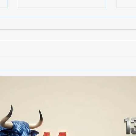
EL HALCONCITO QUE
🎨🚨
CAMBIÓ EL ASFALTO... POR
Las 
EL ESCRITORIO 🦅
nece
crea