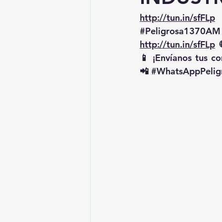
http://tun.in/sfFLp
 
#Peligrosa1370AM
http://tun.in/sfFLp
  
📱 ¡Envíanos tus c
📲 
#WhatsAppPelig