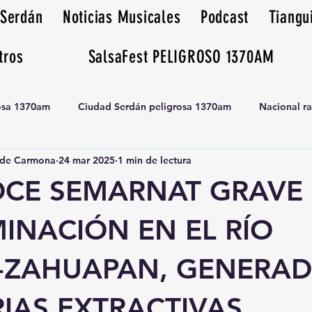
 Serdán
Noticias Musicales
Podcast
Tiangu
tros
SalsaFest PELIGROSO 1370AM
rosa 1370am
Ciudad Serdán peligrosa 1370am
Nacional r
de Carmona
24 mar 2025
1 min de lectura
Tianguis peligrosa 1370am huamantla
CE SEMARNAT GRAVE
INACIÓN EN EL RÍO
-ZAHUAPAN, GENERAD
IAS EXTRACTIVAS