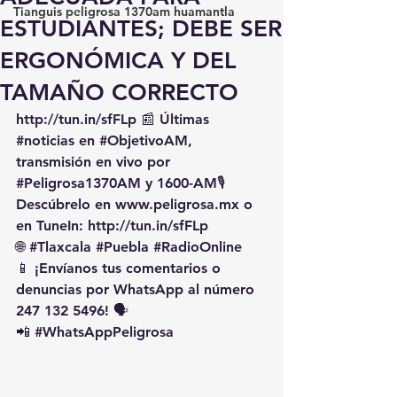
Tianguis peligrosa 1370am huamantla
ESTUDIANTES; DEBE SER
ERGONÓMICA Y DEL
TAMAÑO CORRECTO
http://tun.in/sfFLp
 📰 Últimas 
#noticias
 en 
#ObjetivoAM
, 
transmisión en vivo por 
#Peligrosa1370AM
 y 1600-AM🎙️ 
Descúbrelo en 
www.peligrosa.mx
 o 
en TuneIn: 
http://tun.in/sfFLp
🌐 
#Tlaxcala
#Puebla
#RadioOnline
📱 ¡Envíanos tus comentarios o 
denuncias por WhatsApp al número 
247 132 5496! 🗣️
📲 
#WhatsAppPeligrosa