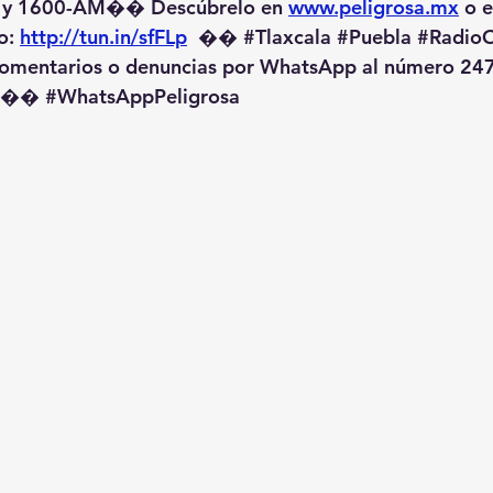
 y 1600-AM��️ Descúbrelo en 
www.peligrosa.mx
 o 
o: 
http://tun.in/sfFLp
  �� 
#Tlaxcala
#Puebla
#RadioO
omentarios o denuncias por WhatsApp al número 247
️�� 
#WhatsAppPeligrosa