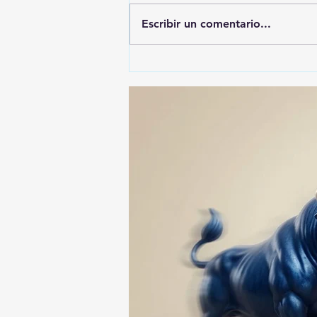
Escribir un comentario...
ALFONSO SÁNCHEZ
GARCIA, EL MÁS
DENUNCIADO ANTE EL ITE:
SU NOMBRE APARECE EN
74 ASUNTOS