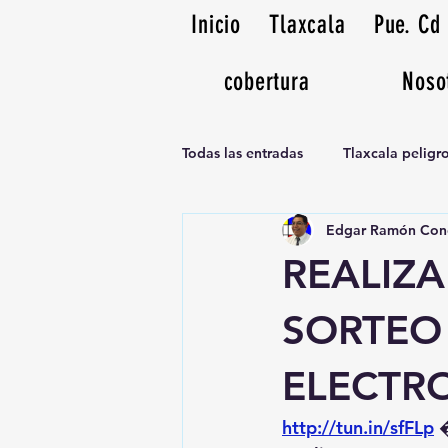
Inicio
Tlaxcala
Pue. Cd
cobertura
Noso
Todas las entradas
Tlaxcala pelig
Edgar Ramón Con
Noticias Musicales radio 1370am
REALIZ
SORTEO
ELECTR
http://tun.in/sfFLp
 