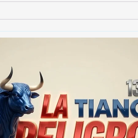
Gobierno de Tlaxcala
Gobi
asegura que no habrá
dest
impunidad tras tragedia en
790 
mina clandestina de cantera
vide
en Yauhquemehcan