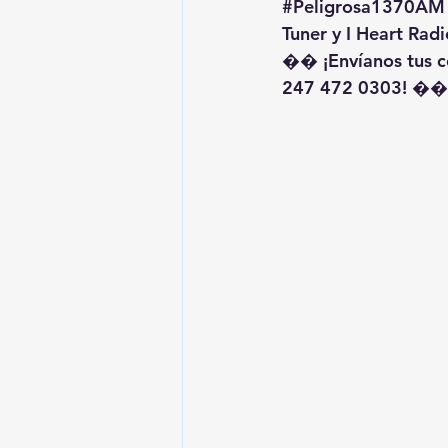
#Peligrosa1370AM
Tuner y I Heart Radi
�� ¡Envíanos tus c
247 472 0303! ��