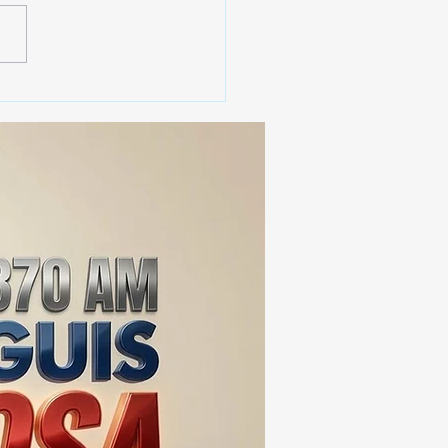
erno de Tlaxcala
aca instalación de 2 mil
cámaras de
ovigilancia en la entidad