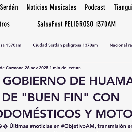
 Serdán
Noticias Musicales
Podcast
Tiangu
tros
SalsaFest PELIGROSO 1370AM
rosa 1370am
Ciudad Serdán peligrosa 1370am
Nacional r
de Carmona
26 nov 2025
1 min de lectura
Tianguis peligrosa 1370am huamantla
A GOBIERNO DE HUAM
 DE "BUEN FIN" CON
ODOMÉSTICOS Y MOTO
�� Últimas 
#noticias
 en 
#ObjetivoAM
, transmisión e