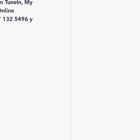
en TuneIn, My 
nline
 132 5496 y 