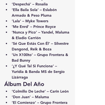
‘Despechá’ – Rosalía
‘Ella Baila Sola’ – Eslabón 
Armado & Peso Pluma
‘Lala’ – Myke Towers
‘Me Enrd’ – Prince Royce
‘Nunca y Pico’ – Yandel, Maluma 
& Eladio Carrión
‘Sé Que Estás Con Él’ – Silvestre 
Dangond, Reik & Boza
‘Un X100to’ – Grupo Frontera & 
Bad Bunny
‘¿Y Qué Tal Si Funciona’ – 
Yuridia & Banda MS de Sergio 
Lizárraga
Álbum Del Año
‘Colmillo De Leche’ – Carin León
‘Don Juan’ – Maluma
‘El Comienzo’ – Grupo Frontera