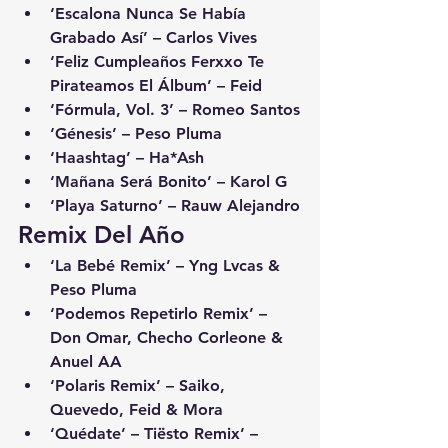
‘Escalona Nunca Se Había 
Grabado Así’ – Carlos Vives
‘Feliz Cumpleaños Ferxxo Te 
Pirateamos El Álbum’ – Feid
‘Fórmula, Vol. 3’ – Romeo Santos
‘Génesis’ – Peso Pluma
‘Haashtag’ – Ha*Ash
‘Mañana Será Bonito’ – Karol G
‘Playa Saturno’ – Rauw Alejandro
Remix Del Año
‘La Bebé Remix’ – Yng Lvcas & 
Peso Pluma
‘Podemos Repetirlo Remix’ – 
Don Omar, Checho Corleone & 
Anuel AA
‘Polaris Remix’ – Saiko, 
Quevedo, Feid & Mora
‘Quédate’ – Tiësto Remix’ – 