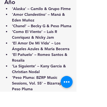
Año
‘Alaska’ – Camilo & Grupo Firme
‘Amor Clandestino’ – Maná & 
Eden Muñoz
‘Chanel’ – Becky G & Peso Pluma
‘Como El Viento’ – Luis R 
Conriquez & Nicky Jam
‘El Amor De Mi Vida’ – Los 
Ángeles Azules & Maria Becerra
‘El Pañuelo’ – Romeo Santos & 
Rosalía
‘La Siguiente’ – Kany García & 
Christian Nodal
‘Peso Pluma: BZRP Music 
Sessions, Vol. 55’ – Bizarrap & 
Peso Pluma
‘Según Quién’ – Maluma & Carin 
León
‘Un X100to’ – Grupo Frontera & 