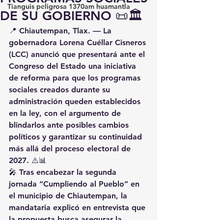
Tianguis peligrosa 1370am huamantla
DE SU GOBIERNO 📜🏛️
📍 
Chiautempan, Tlax.
 — La 
gobernadora 
Lorena Cuéllar Cisneros 
(LCC)
 anunció que 
presentará ante el 
Congreso del Estado una iniciativa 
de reforma
 para que los 
programas 
sociales creados durante su 
administración queden establecidos 
en la ley
, con el argumento de 
blindarlos ante posibles cambios 
políticos
 y garantizar su continuidad 
más allá del proceso electoral de 
2027
. ⚠️📊
🎤 Tras encabezar la 
segunda 
jornada “Cumpliendo al Pueblo”
 en 
el municipio de 
Chiautempan
, la 
mandataria explicó en entrevista que 
la propuesta busca 
asegurar la 