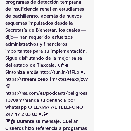
programas de 
detección temprana 
de insuficiencia renal en estudiantes 
de bachillerato
, además de 
nuevos 
esquemas impulsados desde la 
Secretaría de Bienestar
, los cuales —
dijo— han requerido 
esfuerzos 
administrativos y financieros 
importantes
 para su implementación.
Sigue disfrutando de la mejor salsa 
del estado de Tlaxcala. 💃🕺🔥 
Sintoniza en:📻 
http://tun.in/sfFLp
 📲
https://
stream.zeno.fm/ktezveaxxjzvv
🎧
https://rss.com/es/podcasts/peligrosa
1370am/
manda
 tu denuncia por 
whatsapp O LLAMA AL TELEFONO 
247 47 2 03 03 📲🚨
🧒🏠 Durante su mensaje, Cuéllar 
Cisneros hizo referencia a programas 