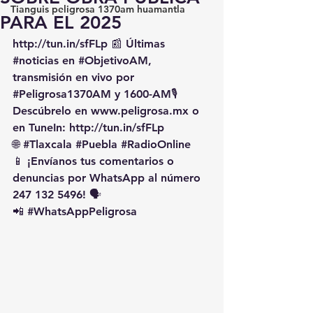
Tianguis peligrosa 1370am huamantla
PARA EL 2025
http://tun.in/sfFLp
 📰 Últimas 
#noticias
 en 
#ObjetivoAM
, 
transmisión en vivo por 
#Peligrosa1370AM
 y 1600-AM🎙️ 
Descúbrelo en 
www.peligrosa.mx
 o 
en TuneIn: 
http://tun.in/sfFLp
🌐 
#Tlaxcala
#Puebla
#RadioOnline
📱 ¡Envíanos tus comentarios o 
denuncias por WhatsApp al número 
247 132 5496! 🗣️
📲 
#WhatsAppPeligrosa