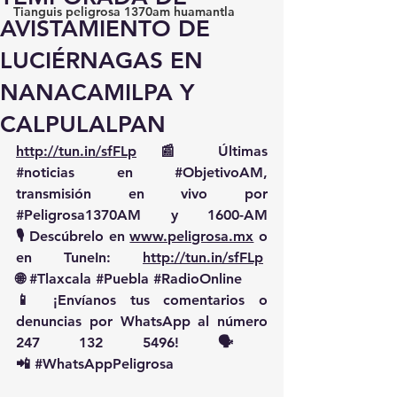
Tianguis peligrosa 1370am huamantla
AVISTAMIENTO DE
LUCIÉRNAGAS EN
NANACAMILPA Y
CALPULALPAN
http://tun.in/sfFLp
 📰 Últimas 
#noticias
 en 
#ObjetivoAM
, 
transmisión en vivo por 
#Peligrosa1370AM
 y 1600-AM
🎙️ Descúbrelo en 
www.peligrosa.mx
 o 
en TuneIn: 
http://tun.in/sfFLp
🌐 
#Tlaxcala
#Puebla
#RadioOnline
📱 ¡Envíanos tus comentarios o 
denuncias por WhatsApp al número 
247 132 5496! 🗣️
📲 
#WhatsAppPeligrosa