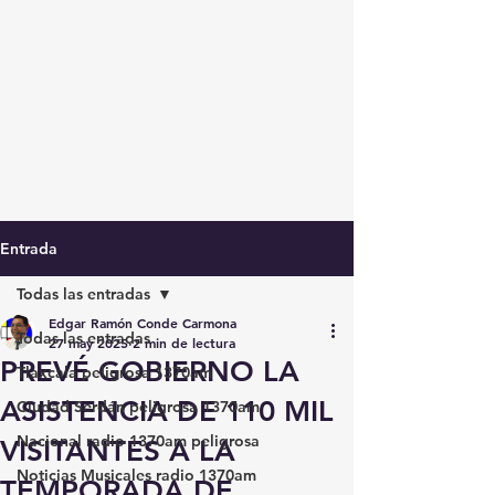
Entrada
Todas las entradas
Edgar Ramón Conde Carmona
Todas las entradas
27 may 2025
2 min de lectura
PREVÉ GOBIERNO LA
Tlaxcala peligrosa 1370am
ASISTENCIA DE 110 MIL
Ciudad Serdán peligrosa 1370am
Nacional radio 1370am peligrosa
VISITANTES A LA
Noticias Musicales radio 1370am
TEMPORADA DE