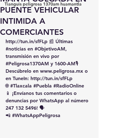
Tianguis peligrosa 1370am huamantla
PUENTE VEHICULAR
INTIMIDA A
COMERCIANTES
http://tun.in/sfFLp
 📰 Últimas 
#noticias
 en 
#ObjetivoAM
, 
transmisión en vivo por 
#Peligrosa1370AM
 y 1600-AM🎙️ 
Descúbrelo en 
www.peligrosa.mx
 o 
en TuneIn: 
http://tun.in/sfFLp
🌐 
#Tlaxcala
#Puebla
#RadioOnline
📱 ¡Envíanos tus comentarios o 
denuncias por WhatsApp al número 
247 132 5496! 🗣️
📲 
#WhatsAppPeligrosa