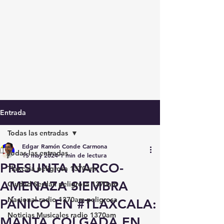
Entrada
Todas las entradas
Edgar Ramón Conde Carmona
Todas las entradas
15 may 2024
1 min de lectura
PRESUNTA NARCO-
Tlaxcala peligrosa 1370am
AMENAZA SIEMBRA
Ciudad Serdán peligrosa 1370am
Nacional radio 1370am peligrosa
PÁNICO EN #TLAXCALA:
Noticias Musicales radio 1370am
MANTA COLGADA EN