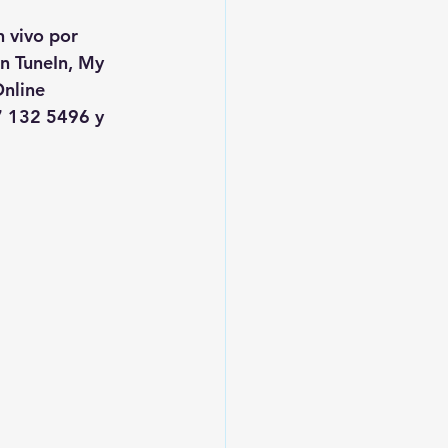
n vivo por 
en TuneIn, My 
nline
 132 5496 y 