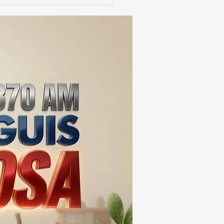
 SSC ASEGURA MÁS DE
MIL DOSIS DE DROGA
EIS MESES; SU VALOR
ERA LOS 100
ONES DE PESOS 💰⚖️🚨