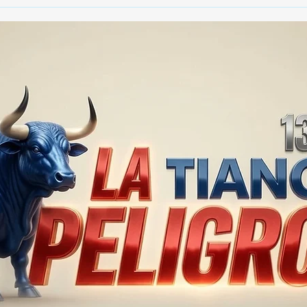
🚨🏛️ SECRETARIO DE
🚔
GOBIERNO ADMITE QUE
25 
TLAXCALA AÚN ENFRENTA
EN S
PROBLEMAS DE
SUP
SEGURIDAD ⚖️📊🚔
MILL