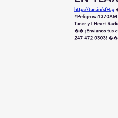
http://tun.in/sfFLp
 
#Peligrosa1370AM
Tuner y I Heart Radi
�� ¡Envíanos tus c
247 472 0303! ��