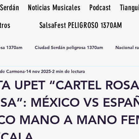
 Serdán
Noticias Musicales
Podcast
Tiangu
tros
SalsaFest PELIGROSO 1370AM
rosa 1370am
Ciudad Serdán peligrosa 1370am
Nacional r
de Carmona
14 nov 2025
2 min de lectura
Tianguis peligrosa 1370am huamantla
A UPET “CARTEL ROSA
SA”: MÉXICO VS ESPA
ICO MANO A MANO FE
XCALA