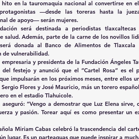
hito en la tauromaquia nacional al convertirse en el 
rotagonistas —desde las toreras hasta la jueza, a
nal de apoyo— serán mujeres.
dación será destinada a periodistas tlaxcaltecas 
 salud. Además, parte de la carne de los novillos li
erá donada al Banco de Alimentos de Tlaxcala p
n de vulnerabilidad.
empresaria y presidenta de la Fundación Ángeles Tau
l del festejo y anunció que el “Cartel Rosa” es el 
 que impulsarán en los próximos meses, entre ellos una
Sergio Flores y José Mauricio, más un torero español 
ero en el estadio Tlahuicole.
 aseguró: “Vengo a demostrar que Luz Elena sirve, q
uerza y pasión. Torear aquí es como presentar un e
pañola Miriam Cabas celebró la trascendencia del carte
gún lugar. Es un parteaguas que puede inspirar a much