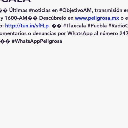
�� Últimas 
#noticias
 en 
#ObjetivoAM
, transmisión e
 y 1600-AM��️ Descúbrelo en 
www.peligrosa.mx
 o 
o: 
http://tun.in/sfFLp
  �� 
#Tlaxcala
#Puebla
#RadioO
omentarios o denuncias por WhatsApp al número 247
️�� 
#WhatsAppPeligrosa