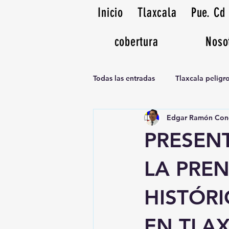
Inicio
Tlaxcala
Pue. Cd
cobertura
Noso
Todas las entradas
Tlaxcala pelig
Edgar Ramón Con
Noticias Musicales radio 1370am
PRESENT
LA PREN
HISTÓR
EN TLA