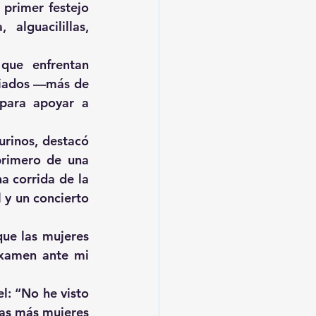
primer festejo 
lguacilillas, 
que enfrentan 
diados —más de 
ara apoyar a 
rinos, destacó 
primero de una 
 corrida de la 
y un concierto 
ue las mujeres 
xamen ante mi 
l: “No he visto 
as más mujeres 