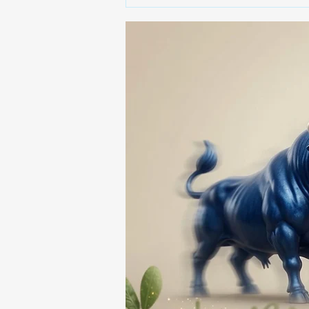
🚨🚔 CAPTURAN EN PUEBLA
A PRESUNTO
RESPONSABLE DE LA
DESAPARICIÓN DE UN
HOMBRE DE SAN PABLO
DEL MONTE ⚖️🔍