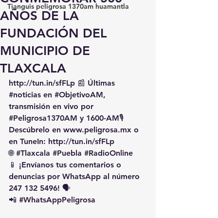
Tianguis peligrosa 1370am huamantla
AÑOS DE LA
FUNDACIÓN DEL
MUNICIPIO DE
TLAXCALA
http://tun.in/sfFLp
 📰 Últimas 
#noticias
 en 
#ObjetivoAM
, 
transmisión en vivo por 
#Peligrosa1370AM
 y 1600-AM🎙️ 
Descúbrelo en 
www.peligrosa.mx
 o 
en TuneIn: 
http://tun.in/sfFLp
🌐 
#Tlaxcala
#Puebla
#RadioOnline
📱 ¡Envíanos tus comentarios o 
denuncias por WhatsApp al número 
247 132 5496! 🗣️
📲 
#WhatsAppPeligrosa