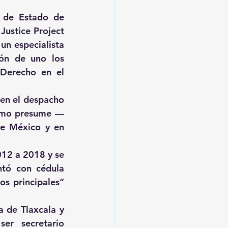
 de Estado de 
ustice Project 
n especialista 
ón de uno los 
Derecho en el 
en el despacho 
smo presume — 
de México y en 
12 a 2018 y se 
tó con cédula 
s principales” 
 de Tlaxcala y 
er secretario 