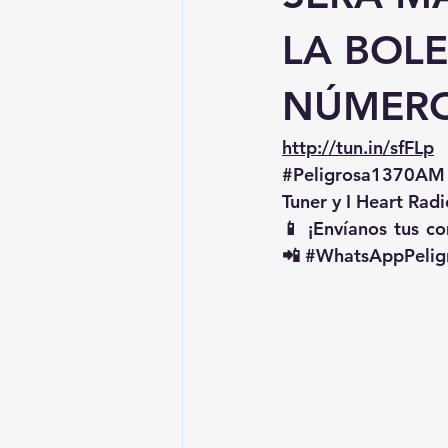
LA BOLE
NÚMERO
http://tun.in/sfFLp
 
#Peligrosa1370AM
Tuner y I Heart Radi
📱 ¡Envíanos tus c
📲 
#WhatsAppPelig