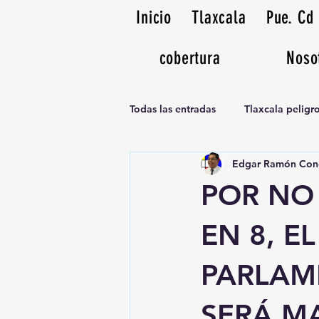
Inicio
Tlaxcala
Pue. Cd
cobertura
Noso
Todas las entradas
Tlaxcala pelig
Edgar Ramón Con
Noticias Musicales radio 1370am
POR NO
EN 8, E
PARLAM
SERÁ MA