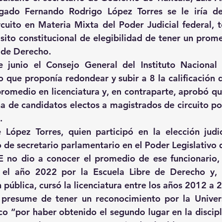
gado Fernando Rodrigo López Torres se le iría de
cuito en Materia Mixta del Poder Judicial federal, 
sito constitucional de elegibilidad de tener un prom
a de Derecho.
 junio el Consejo General del Instituto Nacional E
 que proponía redondear y subir a 8 la calificación d
romedio en licenciatura y, en contraparte, aprobó quit
a de candidatos electos a magistrados de circuito por
.
López Torres, quien participó en la elección judici
o de secretario parlamentario en el Poder Legislativo 
 no dio a conocer el promedio de ese funcionario, q
l año 2022 por la Escuela Libre de Derecho y, s
n pública, cursó la licenciatura entre los años 2012 a 
presume de tener un reconocimiento por la Univers
“por haber obtenido el segundo lugar en la discipli