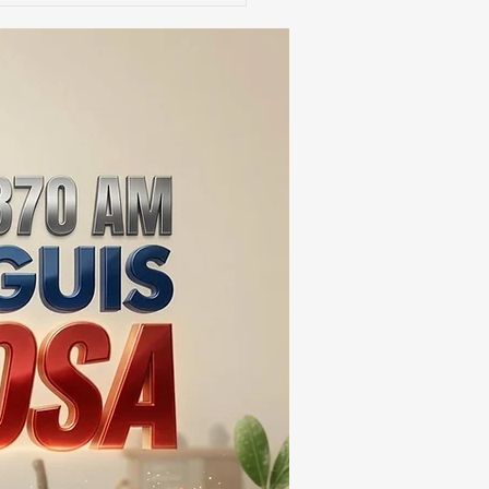
MIL DOSIS DE DROGA
EIS MESES; SU VALOR
ERA LOS 100
ONES DE PESOS 💰⚖️🚨