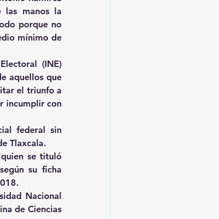
 las manos la 
todo porque no 
edio mínimo de 
lectoral (INE) 
e aquellos que 
ar el triunfo a 
 incumplir con 
al federal sin 
de Tlaxcala.
uien se tituló 
egún su ficha 
2018.
idad Nacional 
na de Ciencias 