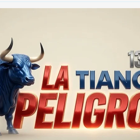
GOBIERNO ADMITE QUE
25 
TLAXCALA AÚN ENFRENTA
EN S
PROBLEMAS DE
SUP
SEGURIDAD ⚖️📊🚔
MILL