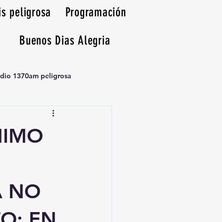
is peligrosa
Programación
Buenos Dias Alegria
adio 1370am peligrosa
NIMO
A NO
O; EN