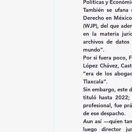
Políticas y Económi
También se ufana d
Derecho en México 
(WJP), del que ade
en la materia jurí
archivos de datos
mundo”.
Por si fuera poco, 
López Chávez, Cas
“era de los abogad
Tlaxcala”.
Sin embargo, este d
tituló hasta 2022;
profesional, fue pr
de ese despacho.
Aun así —quien tamb
luego director ju