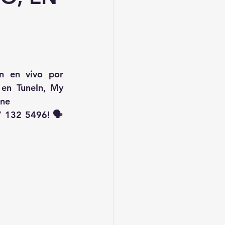
, transmisión en vivo por 
 en TuneIn, My 
ine
 132 5496! 🗣️