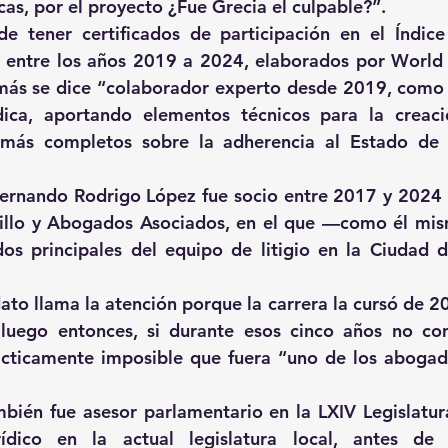
cas, por el proyecto ¿Fue Grecia el culpable?”.
e tener certificados de participación en el Índice
entre los años 2019 a 2024, elaborados por World J
más se dice “colaborador experto desde 2019, como u
dica, aportando elementos técnicos para la creaci
 más completos sobre la adherencia al Estado de 
Fernando Rodrigo López fue socio entre 2017 y 2024 
tillo y Abogados Asociados, en el que —como él mi
os principales del equipo de litigio en la Ciudad 
ato llama la atención porque la carrera la cursó de 20
 luego entonces, si durante esos cinco años no con
ácticamente imposible que fuera “uno de los abogado
ién fue asesor parlamentario en la LXIV Legislatura
rídico en la actual legislatura local, antes de s