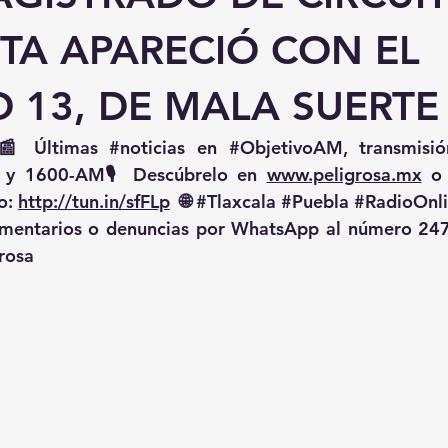
TA APARECIÓ CON EL
 13, DE MALA SUERTE
📰 Últimas 
#noticias
 en 
#ObjetivoAM
 y 1600-AM🎙️ Descúbrelo en 
www.peligrosa.mx
 o
o: 
http://tun.in/sfFLp
  🌐 
#Tlaxcala
#Puebla
#RadioOnl
omentarios o denuncias por WhatsApp al número 247
rosa