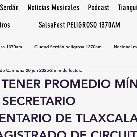
 Serdán
Noticias Musicales
Podcast
Tiangu
tros
SalsaFest PELIGROSO 1370AM
rosa 1370am
Ciudad Serdán peligrosa 1370am
Nacional r
de Carmona
20 jun 2025
2 min de lectura
Tianguis peligrosa 1370am huamantla
 TENER PROMEDIO MÍ
L SECRETARIO
ENTARIO DE TLAXCAL
GISTRADO DE CIRCUIT