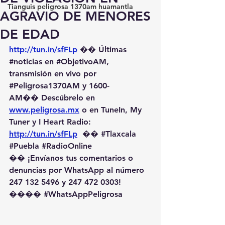
Tianguis peligrosa 1370am huamantla
AGRAVIO DE MENORES
DE EDAD
http://tun.in/sfFLp
 �� Últimas 
#noticias
 en 
#ObjetivoAM
, 
transmisión en vivo por 
#Peligrosa1370AM
 y 1600-
AM��️ Descúbrelo en 
www.peligrosa.mx
 o en TuneIn, My 
Tuner y I Heart Radio: 
http://tun.in/sfFLp
  �� 
#Tlaxcala
#Puebla
#RadioOnline
�� ¡Envíanos tus comentarios o 
denuncias por WhatsApp al número 
247 132 5496 y 247 472 0303! 
��️�� 
#WhatsAppPeligrosa