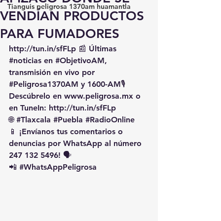
Tianguis peligrosa 1370am huamantla
VENDÍAN PRODUCTOS
PARA FUMADORES
http://tun.in/sfFLp
 📰 Últimas 
#noticias
 en 
#ObjetivoAM
, 
transmisión en vivo por 
#Peligrosa1370AM
 y 1600-AM🎙️ 
Descúbrelo en 
www.peligrosa.mx
 o 
en TuneIn: 
http://tun.in/sfFLp
🌐 
#Tlaxcala
#Puebla
#RadioOnline
📱 ¡Envíanos tus comentarios o 
denuncias por WhatsApp al número 
247 132 5496! 🗣️
📲 
#WhatsAppPeligrosa