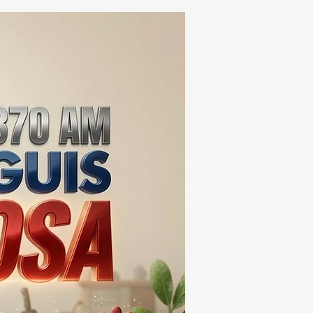
MIL DOSIS DE DROGA
EIS MESES; SU VALOR
ERA LOS 100
ONES DE PESOS 💰⚖️🚨