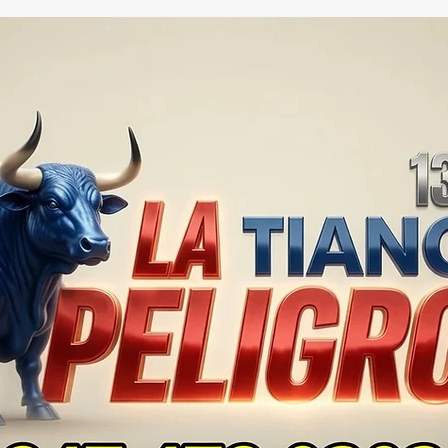
GOBIERNO ADMITE QUE
25 
TLAXCALA AÚN ENFRENTA
EN S
PROBLEMAS DE
SUP
SEGURIDAD ⚖️📊🚔
MILL