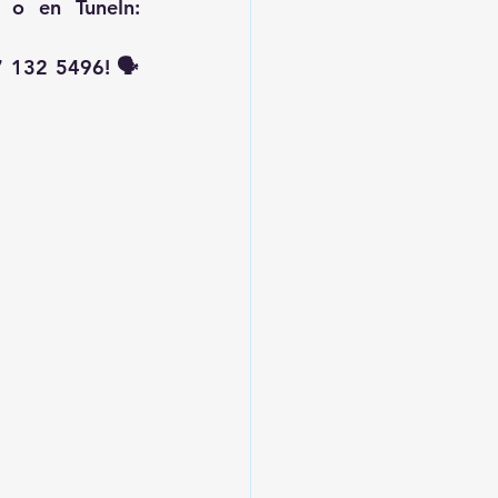
 o en TuneIn: 
 132 5496! 🗣️