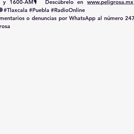
 y 1600-AM🎙️ Descúbrelo en 
www.peligrosa.mx
🌐 
#Tlaxcala
#Puebla
#RadioOnline
omentarios o denuncias por WhatsApp al número 247
rosa