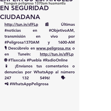
Tianguis peligrosa 1370am huamantla
EN SEGURIDAD
CIUDADANA
http://tun.in/sfFLp
 📰 Últimas 
#noticias
 en 
#ObjetivoAM
, 
transmisión en vivo por 
#Peligrosa1370AM
 y 1600-AM
🎙️ Descúbrelo en 
www.peligrosa.mx
 o 
en TuneIn: 
http://tun.in/sfFLp
🌐 
#Tlaxcala
#Puebla
#RadioOnline
📱 ¡Envíanos tus comentarios o 
denuncias por WhatsApp al número 
247 132 5496! 🗣️
📲 
#WhatsAppPeligrosa