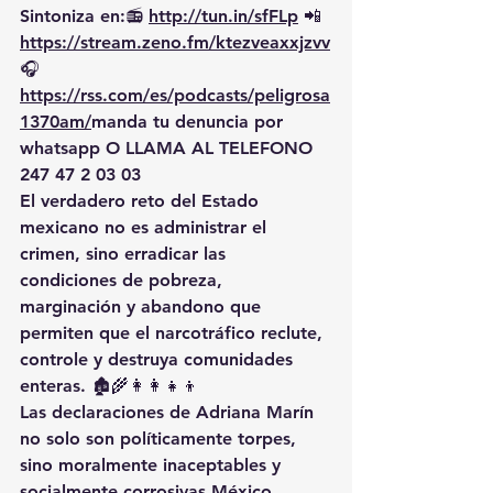
Sintoniza en:📻 
http://tun.in/sfFLp
 📲
https://
stream.zeno.fm/ktezveaxxjzvv
🎧
https://rss.com/es/podcasts/peligrosa
1370am/
manda
 tu denuncia por 
whatsapp O LLAMA AL TELEFONO 
247 47 2 03 03
El verdadero reto del Estado 
mexicano no es 
administrar el 
crimen
, sino 
erradicar las 
condiciones de pobreza, 
marginación y abandono
 que 
permiten que el narcotráfico reclute, 
controle y destruya comunidades 
enteras. 🏚️🌾👩‍👩‍👧‍👦
Las declaraciones de Adriana Marín 
no solo son 
políticamente torpes
, 
sino 
moralmente inaceptables
 y 
socialmente corrosivas
.México 