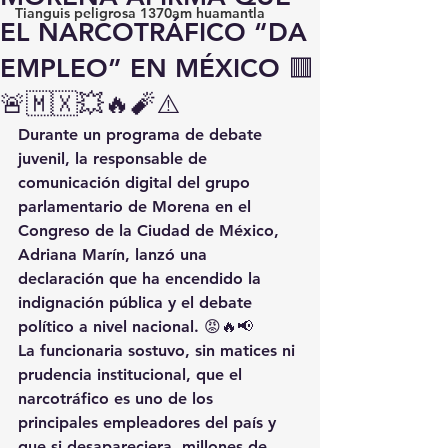
Tianguis peligrosa 1370am huamantla
EL NARCOTRÁFICO “DA
EMPLEO” EN MÉXICO 🟥
🚨🇲🇽💥🔥🧨⚠️
Durante un programa de 
debate 
juvenil
, la responsable de 
comunicación digital del grupo 
parlamentario de Morena en el 
Congreso de la Ciudad de México
, 
Adriana Marín
, lanzó una 
declaración que ha encendido la 
indignación pública y el debate 
político a nivel nacional. 😡🔥📢
La funcionaria sostuvo, sin matices ni 
prudencia institucional, que 
el 
narcotráfico es uno de los 
principales empleadores del país
 y 
que 
si desapareciera, millones de 