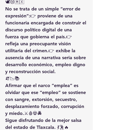
🕊️😢🇲🇽
No se trata de un simple “error de 
expresión”:👉 proviene de una 
funcionaria encargada de 
construir el 
discurso político digital
 de una 
fuerza que gobierna el país.👉 
refleja una preocupante 
visión 
utilitaria del crimen
.👉 exhibe la 
ausencia de una narrativa seria sobre 
desarrollo económico, empleo digno 
y reconstrucción social.
🧯📉📚
Afirmar que el narco “emplea” es 
olvidar que ese “empleo” se sostiene 
con 
sangre, extorsión, secuestro, 
desplazamiento forzado, corrupción 
y miedo
.⚔️🩸💀🚔
Sigue disfrutando de la mejor salsa 
del estado de Tlaxcala. 💃🕺🔥 