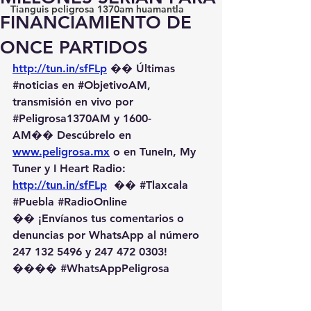
Tianguis peligrosa 1370am huamantla
FINANCIAMIENTO DE
ONCE PARTIDOS
http://tun.in/sfFLp
 �� Últimas 
#noticias
 en 
#ObjetivoAM
, 
transmisión en vivo por 
#Peligrosa1370AM
 y 1600-
AM��️ Descúbrelo en 
www.peligrosa.mx
 o en TuneIn, My 
Tuner y I Heart Radio: 
http://tun.in/sfFLp
  �� 
#Tlaxcala
#Puebla
#RadioOnline
�� ¡Envíanos tus comentarios o 
denuncias por WhatsApp al número 
247 132 5496 y 247 472 0303! 
��️�� 
#WhatsAppPeligrosa