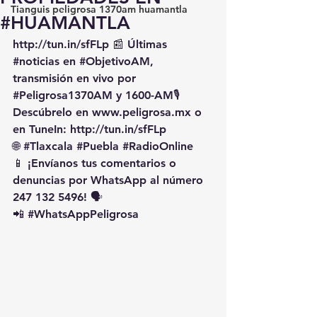
Tianguis peligrosa 1370am huamantla
#HUAMANTLA
http://tun.in/sfFLp
 📰 Últimas 
#noticias
 en 
#ObjetivoAM
, 
transmisión en vivo por 
#Peligrosa1370AM
 y 1600-AM🎙️ 
Descúbrelo en 
www.peligrosa.mx
 o 
en TuneIn: 
http://tun.in/sfFLp
🌐 
#Tlaxcala
#Puebla
#RadioOnline
📱 ¡Envíanos tus comentarios o 
denuncias por WhatsApp al número 
247 132 5496! 🗣️
📲 
#WhatsAppPeligrosa