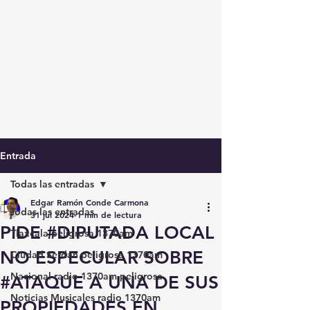
Entrada
Todas las entradas
Edgar Ramón Conde Carmona
Todas las entradas
31 jul 2024
1 min de lectura
PIDE #DIPUTADA LOCAL
Tlaxcala peligrosa 1370am
NO ESPECULAR SOBRE
Ciudad Serdán peligrosa 1370am
Nacional radio 1370am peligrosa
#ATAQUE A UNA DE SUS
Noticias Musicales radio 1370am
PROPIEDADES EN