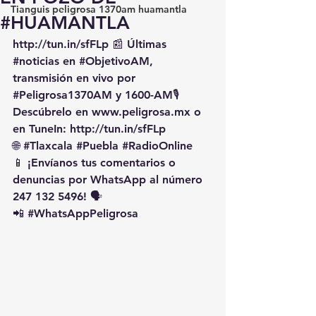
Tianguis peligrosa 1370am huamantla
#HUAMANTLA
http://tun.in/sfFLp
 📰 Últimas 
#noticias
 en 
#ObjetivoAM
, 
transmisión en vivo por 
#Peligrosa1370AM
 y 1600-AM🎙️ 
Descúbrelo en 
www.peligrosa.mx
 o 
en TuneIn: 
http://tun.in/sfFLp
🌐 
#Tlaxcala
#Puebla
#RadioOnline
📱 ¡Envíanos tus comentarios o 
denuncias por WhatsApp al número 
247 132 5496! 🗣️
📲 
#WhatsAppPeligrosa