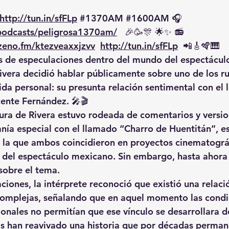
http://tun.in/sfFLp
#1370AM
#1600AM
 🎧 
/podcasts/peligrosa1370am/
   🎉🥳🎊 🌟✨ 📻
zeno.fm/ktezveaxxjzvv
http://tun.in/sfFLp
  📲🎸🪇🎹
de especulaciones dentro del mundo del espectáculo,
ivera decidió hablar públicamente sobre uno de los 
ida personal: su presunta relación sentimental con el 
cente Fernández. 🎤🎬
gura de Rivera estuvo rodeada de comentarios y versio
nía especial con el llamado 
“Charro de Huentitán”
, e
 la que ambos coincidieron en proyectos cinematográf
s del espectáculo mexicano. Sin embargo, hasta ahora l
sobre el tema.
ciones, la intérprete reconoció que existió 
una relac
complejas
, señalando que en aquel momento las condi
ionales no permitían que ese vínculo se desarrollara 
as han reavivado una historia que por décadas perman