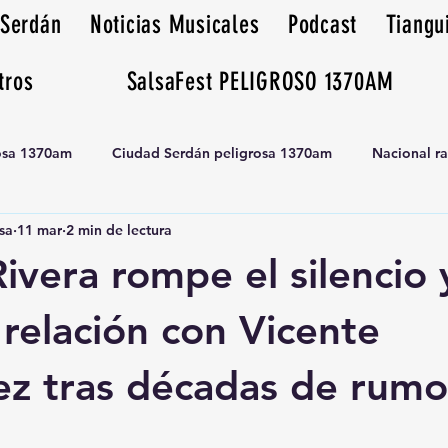
 Serdán
Noticias Musicales
Podcast
Tiangu
tros
SalsaFest PELIGROSO 1370AM
rosa 1370am
Ciudad Serdán peligrosa 1370am
Nacional r
sa
11 mar
2 min de lectura
Tianguis peligrosa 1370am huamantla
Rivera rompe el silencio 
 relación con Vicente
z tras décadas de rumo