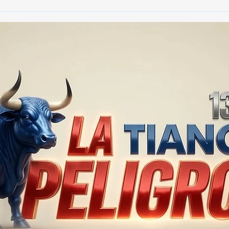
😱 ¡SABRINA SABROK
TRA
DESATA LA POLÉMICA CON
ELE
SUS DECLARACIONES! 💥💔
FAM
DE 