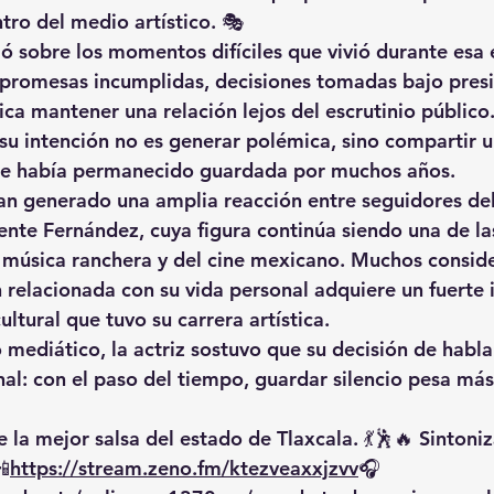
tro del medio artístico. 🎭
ó sobre los momentos difíciles que vivió durante esa 
promesas incumplidas, decisiones tomadas bajo presió
ca mantener una relación lejos del escrutinio público
 su intención no es generar polémica, sino compartir u
que había permanecido guardada por muchos años.
an generado una amplia reacción entre seguidores del
nte Fernández, cuya figura continúa siendo una de la
 música ranchera y del cine mexicano. Muchos consid
n relacionada con su vida personal adquiere un fuerte 
ltural que tuvo su carrera artística.
o mediático, la actriz sostuvo que su decisión de habl
al: 
con el paso del tiempo, guardar silencio pesa más
 la mejor salsa del estado de Tlaxcala. 💃🕺🔥 Sintoniz
📲
https://
stream.zeno.fm/ktezveaxxjzvv
🎧