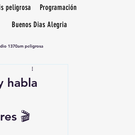
is peligrosa
Programación
Buenos Dias Alegria
adio 1370am peligrosa
y habla
res 🎬