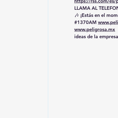
https://rss.com/es
LLAMA AL TELEFON
🎶 ¡Estás en el mome
#1370AM
www.pel
www.peligrosa.mx
 
ideas de la empresa