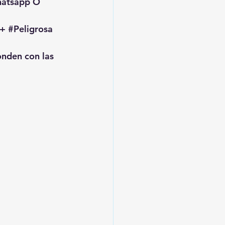
hatsapp O 
+ 
#Peligrosa
onden con las 