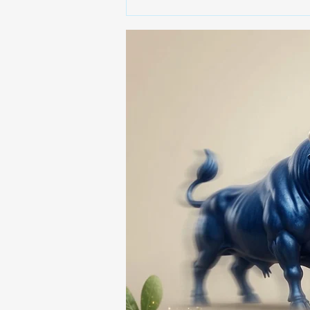
🎥😱 ¡CELIA LORA EXPLOTA
DURANTE UNA
ENTREVISTA! 🔥🎤💥