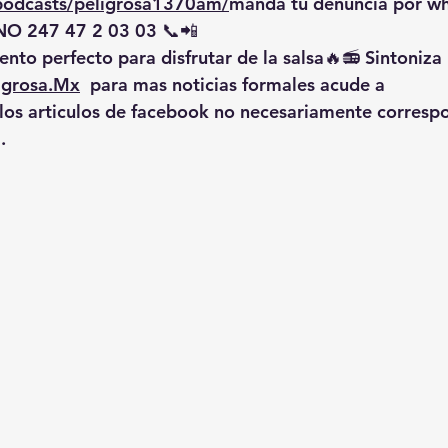
/podcasts/peligrosa1370am/
manda
 tu denuncia por w
O 247 47 2 03 03 📞📲
nto perfecto para disfrutar de la salsa🔥📻 Sintoniza 
igrosa.Mx
  para mas noticias formales acude a 
 los articulos de facebook no necesariamente corresp
.