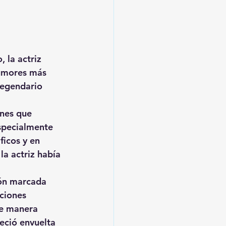
 la actriz 
rumores más 
legendario 
nes que 
specialmente 
icos y en 
a actriz había 
ión marcada 
ciones 
de manera 
eció envuelta 