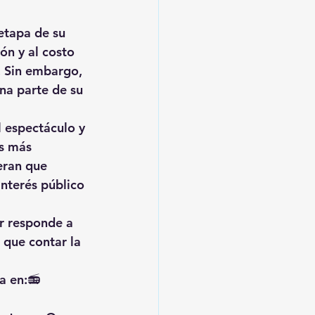
etapa de su 
n y al costo 
. Sin embargo, 
na parte de su 
 espectáculo y 
s más 
eran que 
interés público 
ar responde a 
 que contar la 
a en:📻 