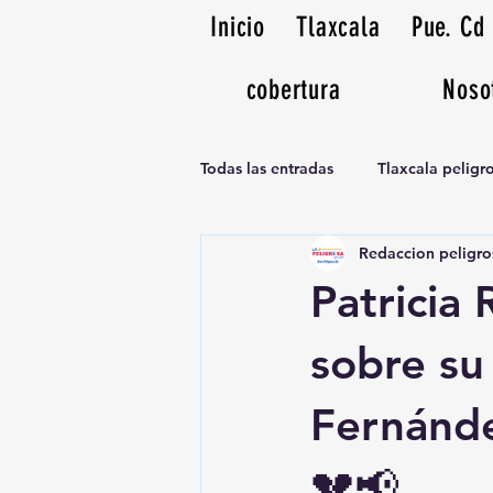
Inicio
Tlaxcala
Pue. Cd
cobertura
Noso
Todas las entradas
Tlaxcala pelig
Redaccion peligro
Noticias Musicales radio 1370am
Patricia 
sobre su
Fernánde
💔📢