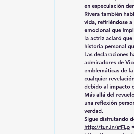
en especulación den
Rivera también habl
vida, refiriéndose a 
emocional que impli
la actriz aclaró que
historia personal 
Las declaraciones h
admiradores de Vice
emblemáticas de la
cualquier revelació
debido al impacto cu
Más allá del revuel
una reflexión person
verdad
.
Sigue disfrutando de
http://tun.in/sfFLp
 