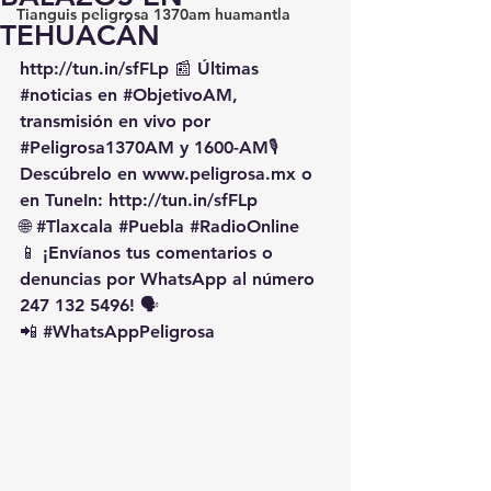
Tianguis peligrosa 1370am huamantla
TEHUACÁN
http://tun.in/sfFLp
 📰 Últimas 
#noticias
 en 
#ObjetivoAM
, 
transmisión en vivo por 
#Peligrosa1370AM
 y 1600-AM🎙️ 
Descúbrelo en 
www.peligrosa.mx
 o 
en TuneIn: 
http://tun.in/sfFLp
🌐 
#Tlaxcala
#Puebla
#RadioOnline
📱 ¡Envíanos tus comentarios o 
denuncias por WhatsApp al número 
247 132 5496! 🗣️
📲 
#WhatsAppPeligrosa