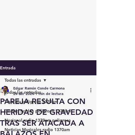
Entrada
Todas las entradas
Edgar Ramón Conde Carmona
Todas las entradas
24 abr 2024
1 min de lectura
PAREJA RESULTA CON
Tlaxcala peligrosa 1370am
HERIDAS DE GRAVEDAD
Ciudad Serdán peligrosa 1370am
Nacional radio 1370am peligrosa
TRAS SER ATACADA A
Noticias Musicales radio 1370am
BALAZOS EN