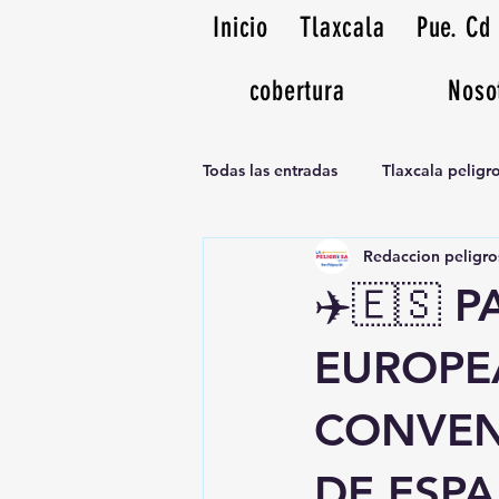
Inicio
Tlaxcala
Pue. Cd
cobertura
Noso
Todas las entradas
Tlaxcala pelig
Redaccion peligro
Noticias Musicales radio 1370am
✈️🇪🇸 
EUROPE
CONVEN
DE ESPA