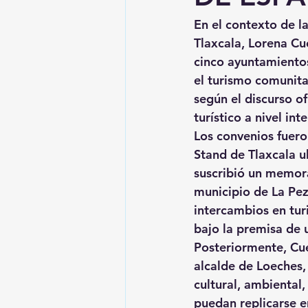
En el contexto de la
Tlaxcala, 
Lorena Cué
cinco ayuntamiento
el turismo comunita
según el discurso o
turístico a nivel int
Los convenios fuero
Stand de Tlaxcala u
suscribió un memor
municipio de 
La Pe
intercambios en tur
bajo la premisa de 
Posteriormente, Cué
alcalde de 
Loeches
cultural, ambiental
puedan replicarse e