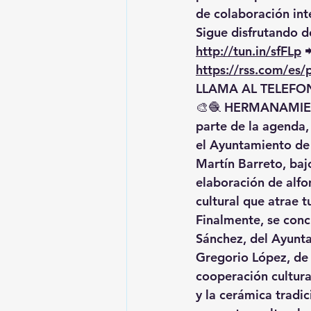
de colaboración inte
Sigue disfrutando de
http://tun.in/sfFLp
 
https://rss.com/es
LLAMA AL TELEFON
🎨🧶 
HERMANAMIEN
parte de la agenda,
el Ayuntamiento de
Martín Barreto
, ba
elaboración de 
alfo
cultural que atrae 
Finalmente, se conc
Sánchez
, del Ayunt
Gregorio López
, de
cooperación cultura
y la cerámica tradic