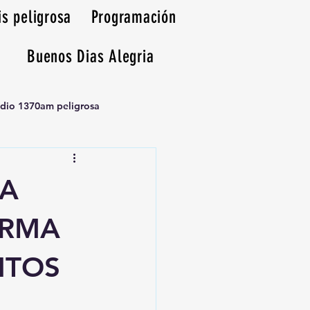
is peligrosa
Programación
Buenos Dias Alegria
adio 1370am peligrosa
RA
IRMA
NTOS