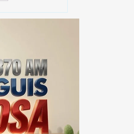
️ SECRETARIO DE
IERNO ADMITE QUE
XCALA AÚN ENFRENTA
BLEMAS DE
URIDAD ⚖️📊🚔