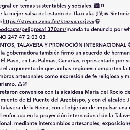
gral en temas sustentables y sociales. 🏙️♻️
 la mejor salsa del estado de Tlaxcala. 💃🕺🔥 Sintoniz
📲
https://
stream.zeno.fm/ktezveaxxjzvv
🎧
/podcasts/peligrosa1370am/
manda
 tu denuncia por w
O 247 47 2 03 03
TOS, TALAVERA Y PROMOCIÓN INTERNACIONAL
 
 la gobernadora también firmó un 
acuerdo de herman
 El Paso
, en Las Palmas, Canarias, representado por su
jo el argumento de que ambas regiones comparten la t
mbras artesanales
 como expresión de fe religiosa y m
turismo. ⛪🌸
retaron convenios con la alcaldesa 
María del Rocío de
amiento de 
El Puente del Arzobispo
, y con el alcalde 
J
 
Talavera de la Reina
, con el objetivo de impulsar una 
l enfocada en la 
proyección internacional de la Talave
ional
, mediante intercambios artesanales, exposicione