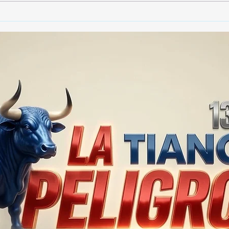
🚨🚔 CAPTURAN EN PUEBLA
🚨🏛
A PRESUNTO
GOB
RESPONSABLE DE LA
TLA
DESAPARICIÓN DE UN
PRO
HOMBRE DE SAN PABLO
SEG
DEL MONTE ⚖️🔍