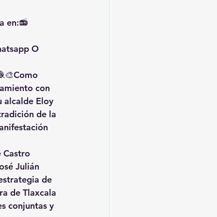
a en:📻 
hatsapp O 
🧶🎨Como 
amiento con 
 alcalde 
Eloy 
radición de la 
anifestación 
 Castro 
osé Julián 
estrategia de 
ra de Tlaxcala 
s conjuntas y 