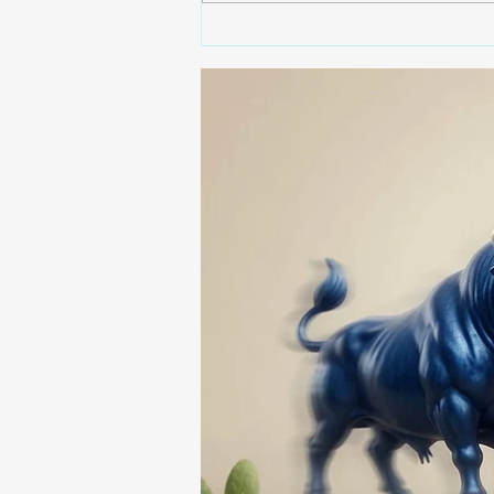
🤩🍔🌭 ¡EL NUEVO LUGAR
QUE TODOS ESTÁN
BUSCANDO EN
HUAMANTLA! 🥳🔥