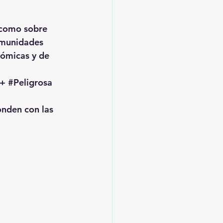
 como sobre 
omunidades 
nómicas y de 
+ 
#Peligrosa
onden con las 