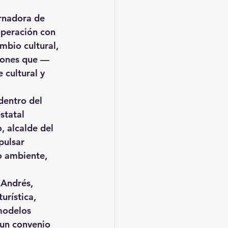
rnadora de 
peración con 
mbio cultural, 
ciones que —
 cultural y 
 dentro del 
statal 
o
, alcalde del 
pulsar 
o ambiente, 
 Andrés
, 
urística, 
modelos 
 un convenio 