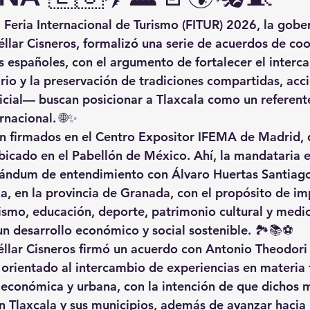
 
Feria Internacional de Turismo (FITUR) 2026
, la gobe
llar Cisneros
, formalizó una serie de 
acuerdos de coo
s españoles
, con el argumento de fortalecer el interca
rio y la preservación de tradiciones compartidas, ac
ficial— buscan posicionar a Tlaxcala como un referente
ernacional. 🌐✨
n firmados en el 
Centro Expositor IFEMA de Madrid
,
bicado en el Pabellón de México. Ahí, la mandataria e
ándum de entendimiento con 
Álvaro Huertas Santiag
za
, en la provincia de Granada, con el propósito de im
ismo, educación, deporte, patrimonio cultural y medi
un desarrollo económico y social sostenible. 🏞️📚⚽
llar Cisneros firmó un acuerdo con 
Antonio Theodori
, orientado al intercambio de experiencias en materia t
, económica y urbana, con la intención de que dichos 
n Tlaxcala y sus municipios, además de avanzar hacia