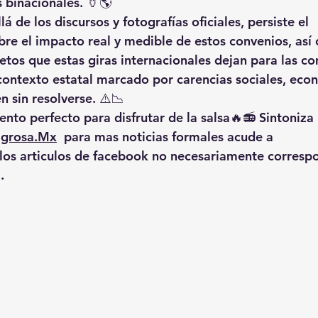
s binacionales. 🏺🌎
á de los discursos y fotografías oficiales, 
persiste el 
re el impacto real y medible de estos convenios
, así
retos que estas giras internacionales dejan para las c
 contexto estatal marcado por carencias sociales, eco
n sin resolverse. ⚠️📉
nto perfecto para disfrutar de la salsa🔥📻 Sintoniza 
igrosa.Mx
  para mas noticias formales acude a 
 los articulos de facebook no necesariamente corresp
.