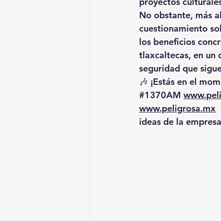
proyectos culturale
No obstante, más all
cuestionamiento sob
los beneficios conc
tlaxcaltecas, en un
seguridad que sigue
🎶 ¡Estás en el mome
#1370AM
www.pel
www.peligrosa.mx
 
ideas de la empresa