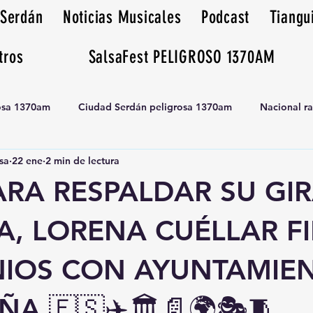
 Serdán
Noticias Musicales
Podcast
Tiangu
tros
SalsaFest PELIGROSO 1370AM
rosa 1370am
Ciudad Serdán peligrosa 1370am
Nacional r
sa
22 ene
2 min de lectura
Tianguis peligrosa 1370am huamantla
PARA RESPALDAR SU GI
A, LORENA CUÉLLAR F
IOS CON AYUNTAMIE
ÑA 🇪🇸✈️🏛️📄🌍🎭🧵