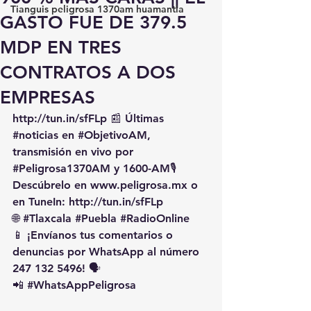
Tianguis peligrosa 1370am huamantla
GASTO FUE DE 379.5
MDP EN TRES
CONTRATOS A DOS
EMPRESAS
http://tun.in/sfFLp
 📰 Últimas 
#noticias
 en 
#ObjetivoAM
, 
transmisión en vivo por 
#Peligrosa1370AM
 y 1600-AM🎙️ 
Descúbrelo en 
www.peligrosa.mx
 o 
en TuneIn: 
http://tun.in/sfFLp
🌐 
#Tlaxcala
#Puebla
#RadioOnline
📱 ¡Envíanos tus comentarios o 
denuncias por WhatsApp al número 
247 132 5496! 🗣️
📲 
#WhatsAppPeligrosa