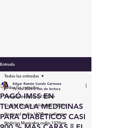
Entrada
Todas las entradas
Edgar Ramón Conde Carmona
Todas las entradas
15 nov 2024
2 min de lectura
PAGÓ IMSS EN
Tlaxcala peligrosa 1370am
TLAXCALA MEDICINAS
Ciudad Serdán peligrosa 1370am
Nacional radio 1370am peligrosa
PARA DIABÉTICOS CASI
Noticias Musicales radio 1370am
900 % MÁS CARAS || EL