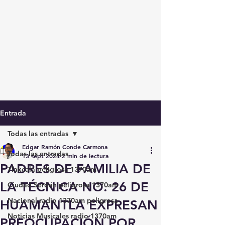
Entrada
Todas las entradas
Edgar Ramón Conde Carmona
Todas las entradas
13 sept 2024
2 min de lectura
PADRES DE FAMILIA DE
Tlaxcala peligrosa 1370am
LA TÉCNICA NO. 26 DE
Ciudad Serdán peligrosa 1370am
Nacional radio 1370am peligrosa
HUAMANTLA EXPRESAN
Noticias Musicales radio 1370am
PREOCUPACIÓN POR