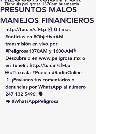
Tianguis peligrosa 1370am huamantla
PRESUNTOS MALOS
MANEJOS FINANCIEROS
http://tun.in/sfFLp
 📰 Últimas 
#noticias
 en 
#ObjetivoAM
, 
transmisión en vivo por 
#Peligrosa1370AM
 y 1600-AM🎙️ 
Descúbrelo en 
www.peligrosa.mx
 o 
en TuneIn: 
http://tun.in/sfFLp
🌐 
#Tlaxcala
#Puebla
#RadioOnline
📱 ¡Envíanos tus comentarios o 
denuncias por WhatsApp al número 
247 132 5496! 🗣️
📲 
#WhatsAppPeligrosa