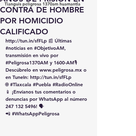
Tianguis peligrosa 1370am huamantla
CONTRA DE HOMBRE
POR HOMICIDIO
CALIFICADO
http://tun.in/sfFLp
 📰 Últimas 
#noticias
 en 
#ObjetivoAM
, 
transmisión en vivo por 
#Peligrosa1370AM
 y 1600-AM🎙️ 
Descúbrelo en 
www.peligrosa.mx
 o 
en TuneIn: 
http://tun.in/sfFLp
🌐 
#Tlaxcala
#Puebla
#RadioOnline
📱 ¡Envíanos tus comentarios o 
denuncias por WhatsApp al número 
247 132 5496! 🗣️
📲 
#WhatsAppPeligrosa