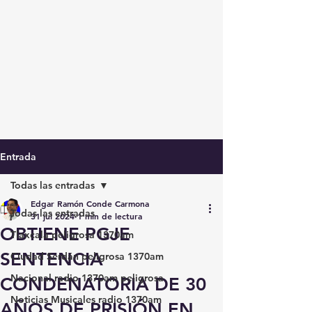
Entrada
Todas las entradas
Edgar Ramón Conde Carmona
Todas las entradas
31 jul 2024
1 min de lectura
OBTIENE PGJE
Tlaxcala peligrosa 1370am
SENTENCIA
Ciudad Serdán peligrosa 1370am
Nacional radio 1370am peligrosa
CONDENATORIA DE 30
Noticias Musicales radio 1370am
AÑOS DE PRISIÓN EN