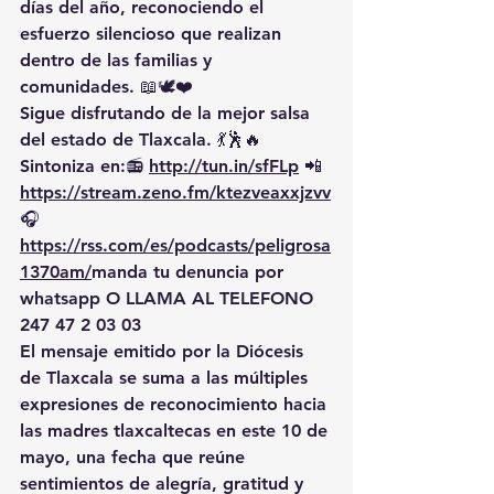
días del año, reconociendo el 
esfuerzo silencioso que realizan 
dentro de las familias y 
comunidades. 📖🕊️❤️
Sigue disfrutando de la mejor salsa 
del estado de Tlaxcala. 💃🕺🔥 
Sintoniza en:📻 
http://tun.in/sfFLp
 📲
https://
stream.zeno.fm/ktezveaxxjzvv
🎧
https://rss.com/es/podcasts/peligrosa
1370am/
manda
 tu denuncia por 
whatsapp O LLAMA AL TELEFONO 
247 47 2 03 03
El mensaje emitido por la Diócesis 
de Tlaxcala se suma a las múltiples 
expresiones de reconocimiento hacia 
las madres tlaxcaltecas en este 10 de 
mayo, una fecha que reúne 
sentimientos de alegría, gratitud y 