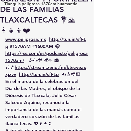
Tianguis peligrosa 1370am huamantla
DE LAS FAMILIAS
TLAXCALTECAS 💐🙏
👩‍👧‍👦❤️
www.peligrosa.mx
http://tun.in/sfFL
p
#1370AM
#1600AM
 🎧 
https://rss.com/es/podcasts/peligrosa
1370am/
   🎉🥳🎊 🌟✨ 📻
🎶🎵
https://
stream.zeno.fm/ktezveax
xjzvv
http://tun.in/sfFLp
  📲🎸🪇🎹
En el marco de la celebración del 
Día de las Madres, el obispo de la 
Diócesis de Tlaxcala, Julio César 
Salcedo Aquino, reconoció la 
importancia de las mamás como el 
verdadero corazón de las familias 
tlaxcaltecas. 💖👩‍👧🌷
A través de un mensaje con motivo 