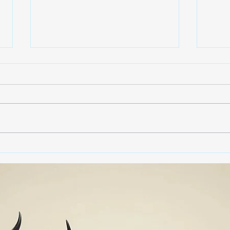
🚨🏛️ SECRETARIO DE
🚔
GOBIERNO ADMITE QUE
25 
TLAXCALA AÚN ENFRENTA
EN S
PROBLEMAS DE
SUP
SEGURIDAD ⚖️📊🚔
MILL