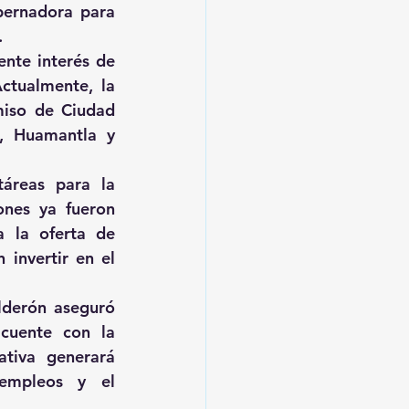
bernadora para 
.
nte interés de 
ctualmente, la 
miso de Ciudad 
d, Huamantla y 
áreas para la 
ones ya fueron 
 la oferta de 
invertir en el 
lderón aseguró 
cuente con la 
tiva generará 
 empleos y el 