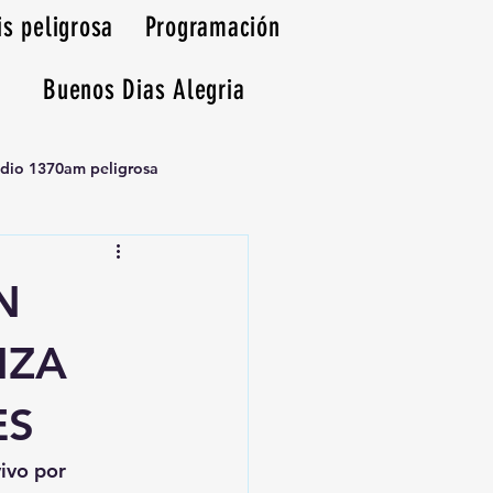
is peligrosa
Programación
Buenos Dias Alegria
adio 1370am peligrosa
N
NZA
ES
vivo por 