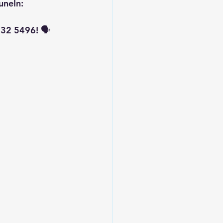
uneIn: 
32 5496! 🗣️