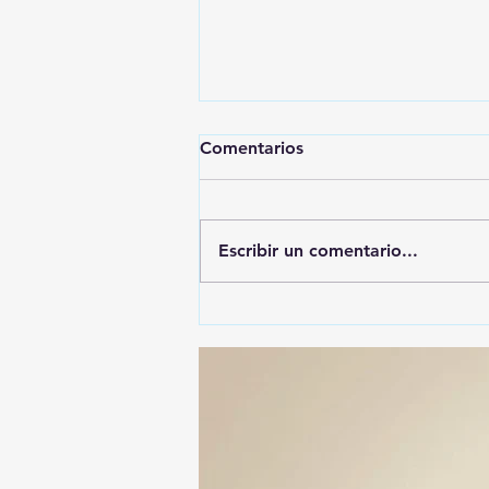
Comentarios
Escribir un comentario...
🚨🚔 CAPTURAN EN PUEBLA
A PRESUNTO
RESPONSABLE DE LA
DESAPARICIÓN DE UN
HOMBRE DE SAN PABLO
DEL MONTE ⚖️🔍