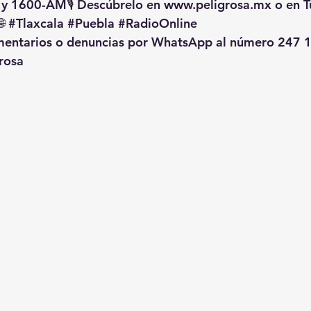
 y 1600-AM🎙️ Descúbrelo en 
www.peligrosa.mx
 o en T
🌐 
#Tlaxcala
#Puebla
#RadioOnline
omentarios o denuncias por WhatsApp al número 247 1
rosa