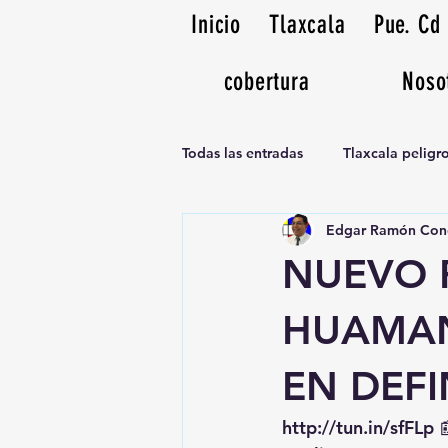
Inicio
Tlaxcala
Pue. Cd
cobertura
Noso
Todas las entradas
Tlaxcala pelig
Edgar Ramón Con
Noticias Musicales radio 1370am
NUEVO 
HUAMAN
EN DEFI
http://tun.in/sfFLp
 