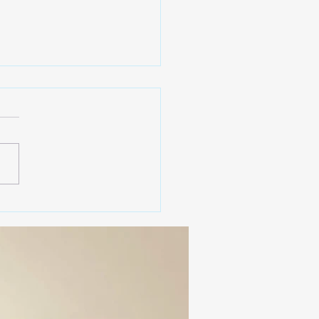
 SSC ASEGURA MÁS DE
MIL DOSIS DE DROGA
EIS MESES; SU VALOR
ERA LOS 100
ONES DE PESOS 💰⚖️🚨