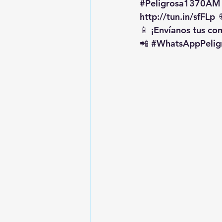
#Peligrosa1370AM
http://tun.in/sfFLp
  
📱 ¡Envíanos tus c
📲 
#WhatsAppPelig