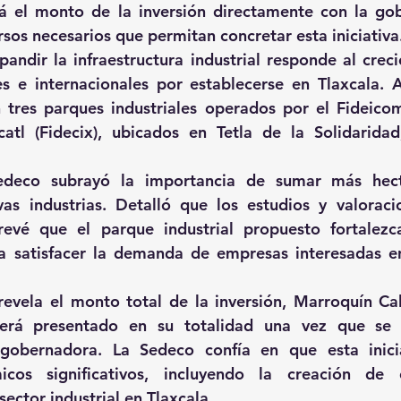
ará el monto de la inversión directamente con la go
rsos necesarios que permitan concretar esta iniciativa
andir la infraestructura industrial responde al crecie
s e internacionales por establecerse en Tlaxcala. A
 tres parques industriales operados por el Fideico
ncatl (Fidecix), ubicados en Tetla de la Solidarida
Sedeco subrayó la importancia de sumar más hect
vas industrias. Detalló que los estudios y valoraci
revé que el parque industrial propuesto fortalezca
a satisfacer la demanda de empresas interesadas en 
evela el monto total de la inversión, Marroquín Ca
erá presentado en su totalidad una vez que se 
gobernadora. La Sedeco confía en que esta inicia
icos significativos, incluyendo la creación de
sector industrial en Tlaxcala.