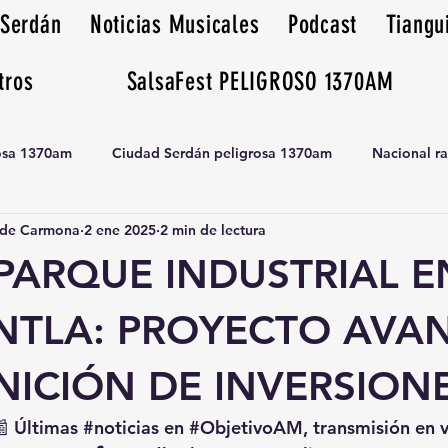
 Serdán
Noticias Musicales
Podcast
Tiangu
tros
SalsaFest PELIGROSO 1370AM
rosa 1370am
Ciudad Serdán peligrosa 1370am
Nacional r
de Carmona
2 ene 2025
2 min de lectura
Tianguis peligrosa 1370am huamantla
PARQUE INDUSTRIAL E
TLA: PROYECTO AVA
NICIÓN DE INVERSION
📰 Últimas 
#noticias
 en 
#ObjetivoAM
, transmisión en 