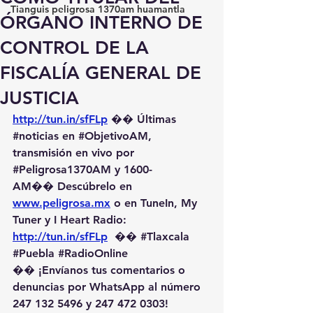
Tianguis peligrosa 1370am huamantla
ÓRGANO INTERNO DE
CONTROL DE LA
FISCALÍA GENERAL DE
JUSTICIA
http://tun.in/sfFLp
 �� Últimas 
#noticias
 en 
#ObjetivoAM
, 
transmisión en vivo por 
#Peligrosa1370AM
 y 1600-
AM��️ Descúbrelo en 
www.peligrosa.mx
 o en TuneIn, My 
Tuner y I Heart Radio: 
http://tun.in/sfFLp
  �� 
#Tlaxcala
#Puebla
#RadioOnline
�� ¡Envíanos tus comentarios o 
denuncias por WhatsApp al número 
247 132 5496 y 247 472 0303! 