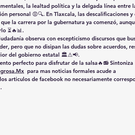
amentales
, la 
lealtad política
 y la delgada línea entre l
ón personal 😡🔍. En Tlaxcala, las descalificaciones y 
 que la carrera por la gubernatura 
ya comenzó
, aunqu
rlo ⏳🔥📊.
ciudadanía observa con escepticismo discursos que bu
der
, pero que no disipan las dudas sobre 
acuerdos, re
rior del gobierno estatal 🏛️⚠️📢.
nto perfecto para disfrutar de la salsa🔥📻 Sintoniza 
igrosa.Mx
  para mas noticias formales acude a 
 los articulos de facebook no necesariamente corresp
.