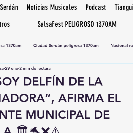
 Serdán
Noticias Musicales
Podcast
Tiangu
tros
SalsaFest PELIGROSO 1370AM
rosa 1370am
Ciudad Serdán peligrosa 1370am
Nacional r
sa
29 ene
2 min de lectura
Tianguis peligrosa 1370am huamantla
SOY DELFÍN DE LA
ADORA”, AFIRMA EL
NTE MUNICIPAL DE
A 🏛️🐬❌⚠️