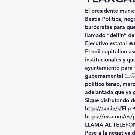
El 
presidente munic
Bestia Política
, neg
burócratas
 para que
llamado 
“delfín” d
Ejecutivo estatal 🔥
El edil capitalino a
institucionales
 y qu
ayuntamiento
 para 
gubernamental 📉🤔
político tenso
, mar
adelantada
 que ya 
Sigue disfrutando de
http://tun.in/sfFLp
 
https://rss.com/es
LLAMA AL TELEFON
Pese a la 
negativa d