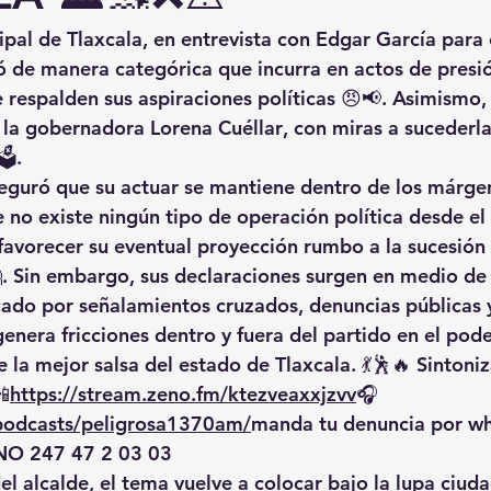
ipal de Tlaxcala
, en entrevista con 
Edgar García
 para 
ó de manera categórica que incurra en 
actos de presi
 respalden sus 
aspiraciones políticas
 😠📢. Asimismo, 
e la gobernadora Lorena Cuéllar
, con miras a sucederla
️.
seguró que su actuar se mantiene dentro de los 
márgen
e no existe ningún tipo de 
operación política desde el 
favorecer su eventual proyección rumbo a la sucesión 
. Sin embargo, sus declaraciones surgen en medio de 
cado por señalamientos cruzados, denuncias públicas 
genera fricciones dentro y fuera del partido en el pode
 la mejor salsa del estado de Tlaxcala. 💃🕺🔥 Sintoniz
📲
https://
stream.zeno.fm/ktezveaxxjzvv
🎧
/podcasts/peligrosa1370am/
manda
 tu denuncia por w
O 247 47 2 03 03
el alcalde
, el tema vuelve a colocar bajo la lupa ciuda