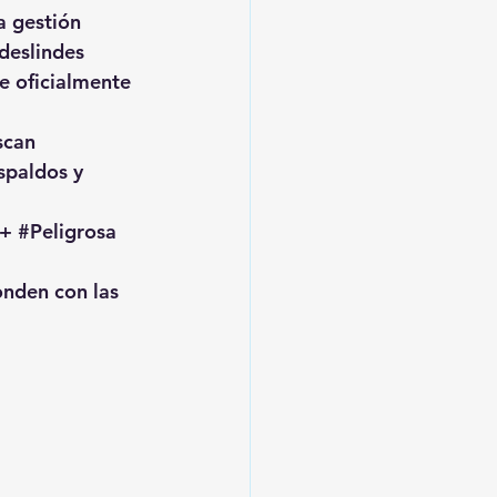
a gestión 
deslindes 
e oficialmente 
scan 
spaldos y 
+ 
#Peligrosa
onden con las 