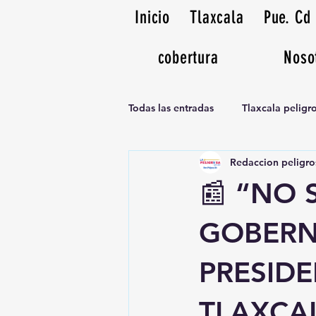
Inicio
Tlaxcala
Pue. Cd
cobertura
Noso
Todas las entradas
Tlaxcala pelig
Redaccion peligro
Noticias Musicales radio 1370am
📰 “NO 
GOBERN
PRESIDE
TLAXCAL