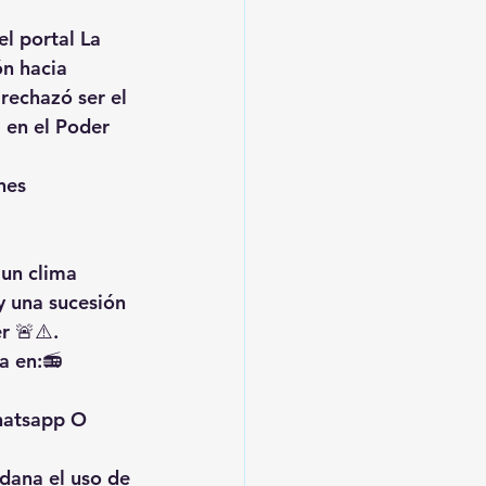
el portal 
La 
ón hacia 
rechazó ser el 
 en el Poder 
es 
un 
clima 
y una 
sucesión 
r 🚨⚠️.
a en:📻 
hatsapp O 
dana el 
uso de 