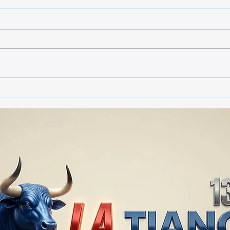
🚨🏛️ SECRETARIO DE
🚔
GOBIERNO ADMITE QUE
25 
TLAXCALA AÚN ENFRENTA
EN S
PROBLEMAS DE
SUP
SEGURIDAD ⚖️📊🚔
MILL