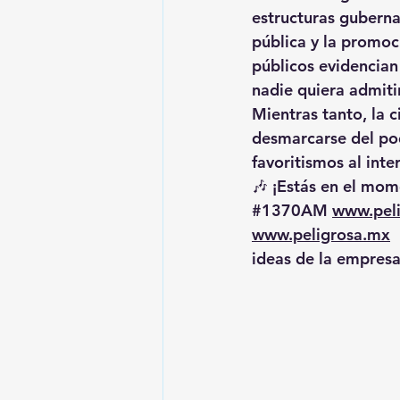
estructuras gubern
pública y la promoci
públicos evidencian
nadie quiera admiti
Mientras tanto, la 
desmarcarse del po
favoritismos
 al inte
🎶 ¡Estás en el mome
#1370AM
www.pel
www.peligrosa.mx
 
ideas de la empresa