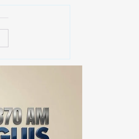
 SSC ASEGURA MÁS DE
MIL DOSIS DE DROGA
EIS MESES; SU VALOR
ERA LOS 100
ONES DE PESOS 💰⚖️🚨