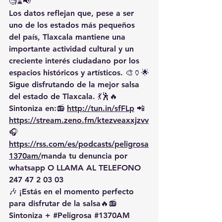
🧐⌛📢
Los datos reflejan que, pese a ser 
uno de los estados más pequeños 
del país, Tlaxcala mantiene una 
importante actividad cultural y un 
creciente interés ciudadano por los 
espacios históricos y artísticos. 🎨🏺🌟
Sigue disfrutando de la mejor salsa 
del estado de Tlaxcala. 💃🕺🔥 
Sintoniza en:📻 
http://tun.in/sfFLp
 📲
https://
stream.zeno.fm/ktezveaxxjzvv
🎧
https://rss.com/es/podcasts/peligrosa
1370am/
manda
 tu denuncia por 
whatsapp O LLAMA AL TELEFONO 
247 47 2 03 03
🎶 ¡Estás en el momento perfecto 
para disfrutar de la salsa🔥📻 
Sintoniza + 
#Peligrosa
#1370AM