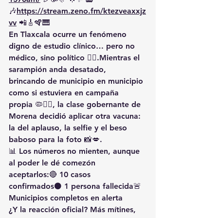
🎶
https://
stream.zeno.fm/ktezveaxxjz
vv
 📲🎸🪇🎹
En Tlaxcala ocurre un fenómeno 
digno de estudio clínico… 
pero no 
médico, sino político
 🤦‍♂️.Mientras el 
sarampión anda desatado
, 
brincando de municipio en municipio 
como si estuviera en campaña 
propia 🦠🏃‍♂️, la clase gobernante de 
Morena decidió aplicar otra vacuna: 
la del aplauso, la selfie y el beso 
baboso para la foto
 📸💋.
📊 Los números no mienten, aunque 
al poder le dé comezón 
aceptarlos:🔴 10 casos 
confirmados⚫ 1 persona fallecida🚨 
Municipios completos en alerta
¿Y la reacción oficial? 
Más mítines, 