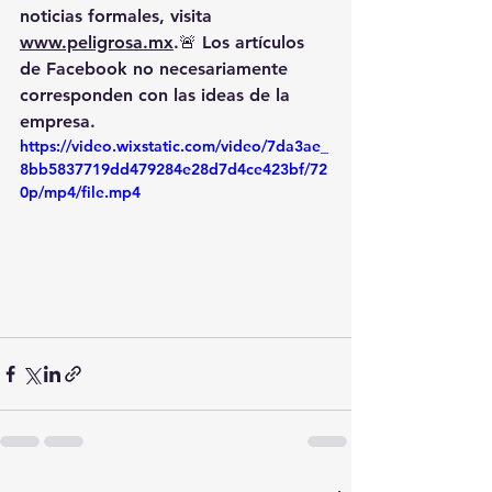
noticias formales, visita 
www.peligrosa.mx
.🚨 Los artículos 
de Facebook no necesariamente 
corresponden con las ideas de la 
empresa.
https://video.wixstatic.com/video/7da3ae_
8bb5837719dd479284e28d7d4ce423bf/72
0p/mp4/file.mp4