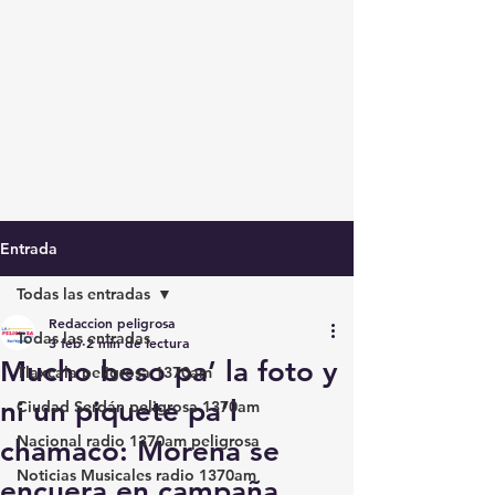
Entrada
Todas las entradas
Redaccion peligrosa
Todas las entradas
3 feb
2 min de lectura
Mucho beso pa’ la foto y
Tlaxcala peligrosa 1370am
ni un piquete pa’l
Ciudad Serdán peligrosa 1370am
Nacional radio 1370am peligrosa
chamaco: Morena se
Noticias Musicales radio 1370am
encuera en campaña