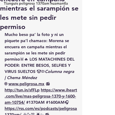
Tianguis peligrosa 1370am huamantla
mientras el sarampión se
les mete sin pedir
permiso
Mucho beso pa’ la foto y ni un 
piquete pa’l chamaco: Morena se 
encuera en campaña mientras el 
sarampión se les mete sin pedir 
permiso🚨🔥 
LOS MATACHINES DEL 
PODER: ENTRE BESOS, SELFIES Y 
VIRUS SUELTOS
 🤡🦠
Columna negra 
| Chema Méndez
🌐 
www.peligrosa.mx
 📻 
http://tun.in/sfFLp
https://www.iheart
.com/live/mas-peligrosa-1370-y-1600-
am-10754/
#1370AM
#1600AM
🎧 
https://rss.com/es/podcasts/peligrosa
1370am/
 🎉🥳🎊 🌟✨ 📻