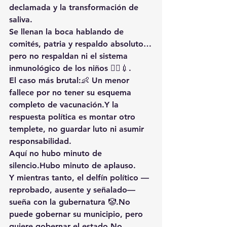
declamada y la transformación de 
saliva
.
Se llenan la boca hablando de 
comités, patria y respaldo absoluto…
pero 
no respaldan ni el sistema 
inmunológico de los niños
 🤷‍♂️💉.
El caso más brutal:👶 Un menor 
fallece por no tener su esquema 
completo de vacunación.Y la 
respuesta política es 
montar otro 
templete
, no guardar luto ni asumir 
responsabilidad.
Aquí no hubo minuto de 
silencio.Hubo 
minuto de aplauso
.
Y mientras tanto, el delfín político —
reprobado, ausente y señalado— 
sueña con la gubernatura 
🤡.No
puede gobernar su municipio, pero 
quiere gobernar el 
estado.No