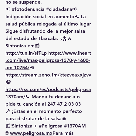
no se suspende
.
📢 
#fotodenuncia
#ciudadana
📢 
Indignación social en aumento📢 La 
salud pública relegada al último lugar
Sigue disfrutando de la mejor salsa 
del estado de Tlaxcala. 💃🕺🔥 
Sintoniza en:📻 
http://tun.in/sfFLp
https://www.iheart
.com/live/mas-peligrosa-1370-y-1600-
am-10754/
📲
https://stream.zeno.fm/ktezveaxxjzvv
🎧
https://rss.com/es/podcasts/peligrosa
1370am/
📞
 Manda tu denuncia o 
pide tu canción al 
247 47 2 03 03
🎶 ¡Estás en el momento perfecto 
para disfrutar de la salsa🔥
📻!Sintoniza + 
#Peligrosa
#1370AM
🌐 
www.peligrosa.mx
Para más 