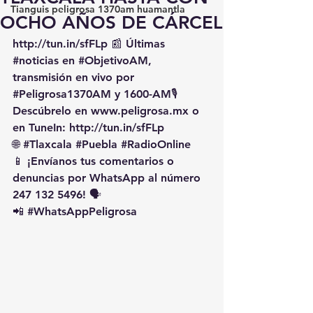
Tianguis peligrosa 1370am huamantla
OCHO AÑOS DE CÁRCEL
http://tun.in/sfFLp
 📰 Últimas 
#noticias
 en 
#ObjetivoAM
, 
transmisión en vivo por 
#Peligrosa1370AM
 y 1600-AM🎙️ 
Descúbrelo en 
www.peligrosa.mx
 o 
en TuneIn: 
http://tun.in/sfFLp
🌐 
#Tlaxcala
#Puebla
#RadioOnline
📱 ¡Envíanos tus comentarios o 
denuncias por WhatsApp al número 
247 132 5496! 🗣️
📲 
#WhatsAppPeligrosa