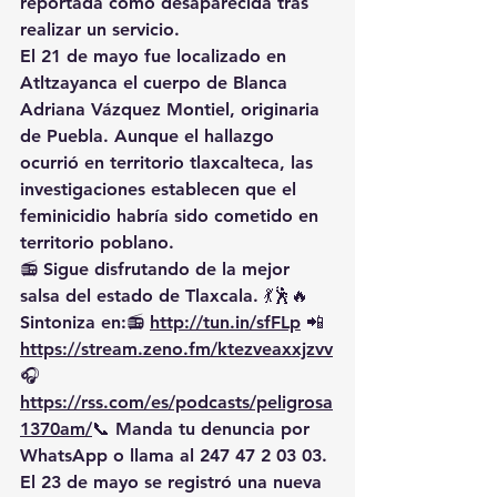
reportada como desaparecida tras 
realizar un servicio.
El 21 de mayo fue localizado en 
Atltzayanca el cuerpo de Blanca 
Adriana Vázquez Montiel, originaria 
de Puebla. Aunque el hallazgo 
ocurrió en territorio tlaxcalteca, las 
investigaciones establecen que el 
feminicidio habría sido cometido en 
territorio poblano.
📻 Sigue disfrutando de la mejor 
salsa del estado de Tlaxcala. 💃🕺🔥 
Sintoniza en:📻 
http://tun.in/sfFLp
 📲
https://
stream.zeno.fm/ktezveaxxjzvv
🎧
https://rss.com/es/podcasts/peligrosa
1370am/
📞
 Manda tu denuncia por 
WhatsApp o llama al 247 47 2 03 03.
El 23 de mayo se registró una nueva 