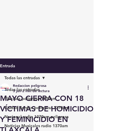
Entrada
Todas las entradas
Redaccion peligrosa
Todas las entradas
3 jun
2 min de lectura
MAYO CIERRA CON 18
Tlaxcala peligrosa 1370am
VÍCTIMAS DE HOMICIDIO
Ciudad Serdán peligrosa 1370am
Nacional radio 1370am peligrosa
Y FEMINICIDIO EN
Noticias Musicales radio 1370am
TLAXCALA