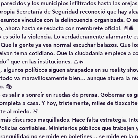
parecidos y los municipios infiltrados hasta las orejas
propia Secretaría de Seguridad reconoció que hay alca
resuntos vínculos con la delincuencia organizada. O se
lo, ahora hasta se redacta con membrete oficial. 📄🚔
 es sólo la violencia. Lo verdaderamente alarmante es
Que la gente ya vea normal escuchar balazos. Que lo
elvan tema cotidiano. Que la ciudadanía empiece a co
o” que en las instituciones. ⚠️🔥
, algunos políticos siguen atrapados en su reality sho
todo va maravillosamente bien… aunque afuera la rea
o. 🎭
es salir a sonreír en ruedas de prensa. Gobernar es g
ompleta a casa. Y hoy, tristemente, miles de tlaxcalte
te al miedo. 🚨
más discursos maquillados. Hace falta estrategia. Inte
olicías confiables. Ministerios públicos que trabajen y
tranquilidad no se mide en boletines… se mide en la p