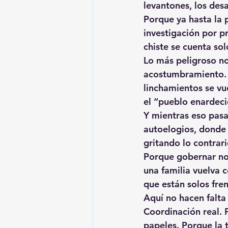
levantones, los desa
Porque ya hasta la 
investigación por p
chiste se cuenta so
Lo más peligroso no
acostumbramiento. 
linchamientos se vu
el “pueblo enardecid
Y mientras eso pasa
autoelogios, donde 
gritando lo contrari
Porque gobernar no 
una familia vuelva c
que están solos fren
Aquí no hacen falta 
Coordinación real. P
papeles. Porque la 