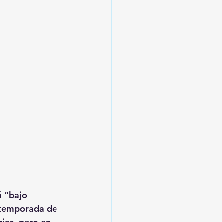
á “bajo 
a temporada de 
ias, pero en 