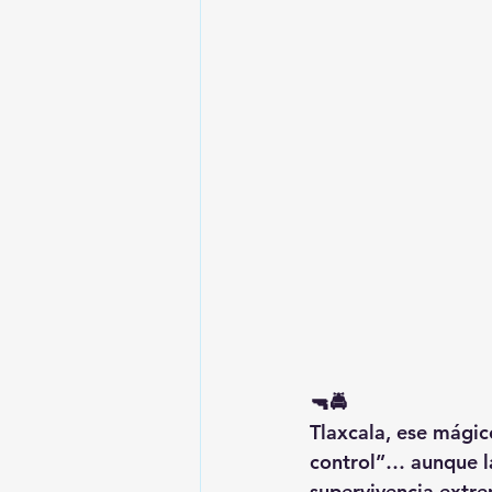
🔫🚔
Tlaxcala, ese mágic
control”… aunque la
supervivencia extre