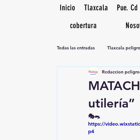
Inicio
Tlaxcala
Pue. Cd
cobertura
Noso
Todas las entradas
Tlaxcala pelig
Redaccion peligro
Noticias Musicales radio 1370am
MATACHI
utilería”
🎭🐀 
https://video.wixsta
p4