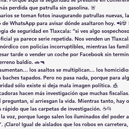
 más perdida que patrulla sin gasolina. 🚨
narios se toman fotos inaugurando patrullas nuevas, l
 de WhatsApp para avisar dónde asaltaron hoy. 📲💀 
egia de seguridad en Tlaxcala: “si ves algo sospechos
ficial ya parece serie repetida. Nos venden un Tlaxcal
 nórdico con policías incorruptibles, mientras las famil
resar tarde o vender un coche por Facebook sin termin
erreno baldío. 🚗🔫
aumentan… los asaltos se multiplican… los homicidio
s baches tapados. Pero no pasa nada, porque para al
ridad sólo existe si deja mala imagen política. 🎪
adoras hacen más investigación que muchas fiscalías. 
í preguntan, sí arriesgan la vida. Mientras tanto, hay 
s rápido que las carpetas de investigación. ☕📂
 la voz, porque luego salen los iluminados del poder a
. ¡Claro! Igual de aislados que los robos en carretera, 