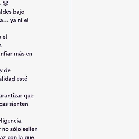
. 🤡
ldes bajo 
a… ya ni el 
 el 
s 
nfiar más en 
w de 
lidad esté 
arantizar que 
cas sienten 
ligencia. 
 no sólo sellen 
az con la que 