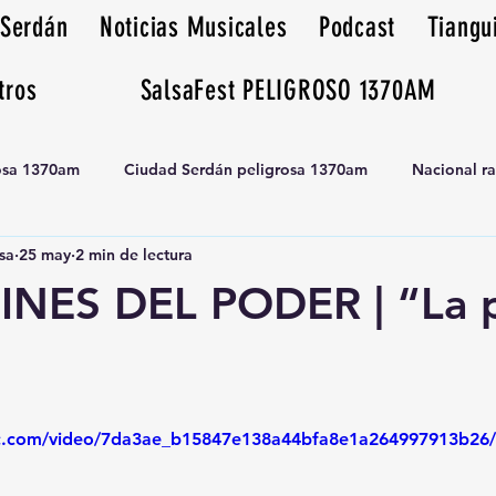
 Serdán
Noticias Musicales
Podcast
Tiangu
tros
SalsaFest PELIGROSO 1370AM
rosa 1370am
Ciudad Serdán peligrosa 1370am
Nacional r
sa
25 may
2 min de lectura
Tianguis peligrosa 1370am huamantla
NES DEL PODER | “La 
tic.com/video/7da3ae_b15847e138a44bfa8e1a264997913b26/