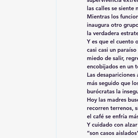
las calles se siente
Mientras los funcio
inaugura otro grupo
la verdadera estrat
Y es que el cuento o
casi casi un paraíso
miedo de salir, reg
encobijados en un t
Las desapariciones 
más seguido que lo
burócratas la insegu
Hoy las madres busc
recorren terrenos, s
el café se enfría má
Y cuidado con alzar
“son casos aislados”