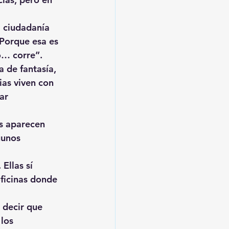
a ciudadanía 
Porque esa es 
o… corre”.
a de fantasía, 
ias viven con 
ar 
s aparecen 
gunos 
Ellas sí 
oficinas donde 
 decir que 
los 