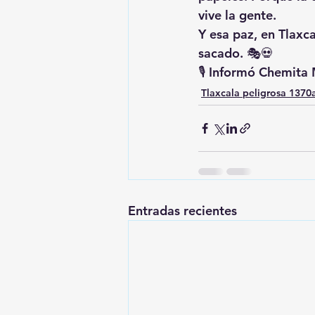
vive la gente.
Y esa paz, en Tlaxc
sacado. 🎭💀
🎙️ Informó Chemit
Tlaxcala peligrosa 137
Entradas recientes