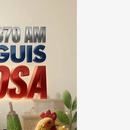
ERA LOS 100
ONES DE PESOS 💰⚖️🚨