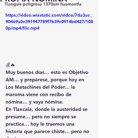
Tianguis peligrosa 1370am huamantla
https://video.wixstatic.com/video/7da3ae_
90469a0e391947789f7b39c0914bd427/108
0p/mp4/file.mp4
💰🔥
Muy buenos días… esto es Objetivo 
AM… y prepárese, porque hoy en 
Los Matachines del Poder… la 
maroma viene con recibo de 
nómina… y vaya nómina.
En Tlaxcala, donde la austeridad se 
presume… pero no siempre se 
practica… hoy le traemos una 
historia que parece chiste… pero no 