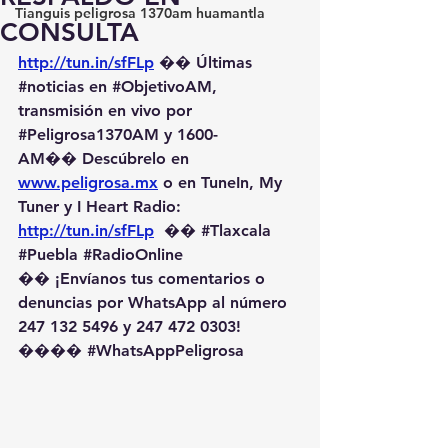
Tianguis peligrosa 1370am huamantla
CONSULTA
http://tun.in/sfFLp
 �� Últimas 
#noticias
 en 
#ObjetivoAM
, 
transmisión en vivo por 
#Peligrosa1370AM
 y 1600-
AM��️ Descúbrelo en 
www.peligrosa.mx
 o en TuneIn, My 
Tuner y I Heart Radio: 
http://tun.in/sfFLp
  �� 
#Tlaxcala
#Puebla
#RadioOnline
�� ¡Envíanos tus comentarios o 
denuncias por WhatsApp al número 
247 132 5496 y 247 472 0303! 
��️�� 
#WhatsAppPeligrosa