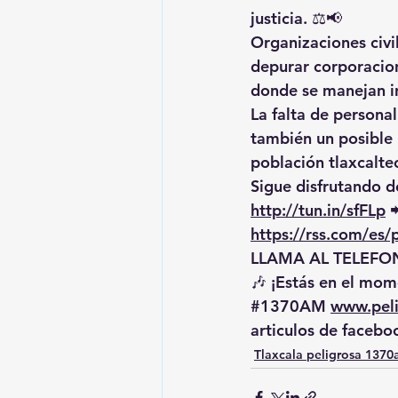
justicia. ⚖️📢
Organizaciones civi
depurar corporacione
donde se manejan in
La falta de persona
también un posible r
población tlaxcalte
Sigue disfrutando de
http://tun.in/sfFLp
 
https://rss.com/es
LLAMA AL TELEFON
🎶 ¡Estás en el mome
#1370AM
www.pel
articulos de facebo
Tlaxcala peligrosa 137