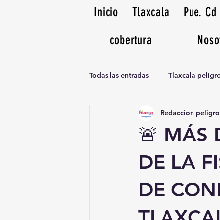
Inicio
Tlaxcala
Pue. Cd
cobertura
Noso
Todas las entradas
Tlaxcala pelig
Redaccion peligro
Noticias Musicales radio 1370am
🚨 MÁS 
DE LA F
DE CON
TLAXCAL