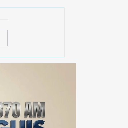
 SSC ASEGURA MÁS DE
MIL DOSIS DE DROGA
EIS MESES; SU VALOR
ERA LOS 100
ONES DE PESOS 💰⚖️🚨