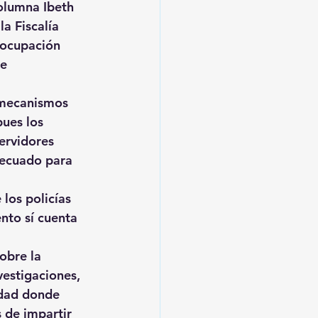
Columna Ibeth 
a Fiscalía 
eocupación 
e 
s mecanismos 
pues los 
ervidores 
decuado para 
los policías 
nto sí cuenta 
obre la 
vestigaciones, 
idad donde 
 de impartir 