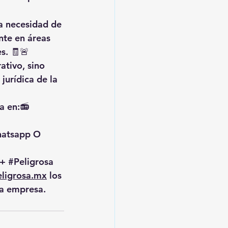
a necesidad de 
nte en áreas 
s. 🧾🚨
ativo, sino 
jurídica de la 
a en:📻 
hatsapp O 
+ 
#Peligrosa
ligrosa.mx
 los 
la empresa.