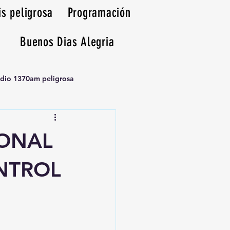
is peligrosa
Programación
Buenos Dias Alegria
adio 1370am peligrosa
SONAL
ONTROL
N