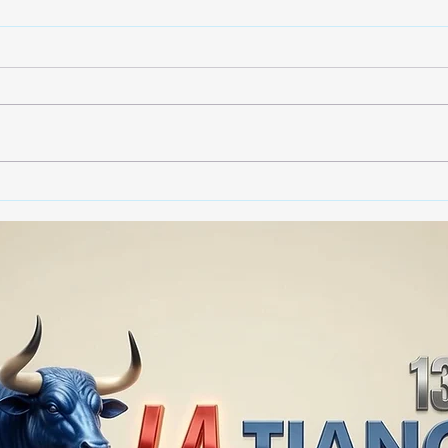
🚨🏛️ SECRETARIO DE
🚔
GOBIERNO ADMITE QUE
25 
TLAXCALA AÚN ENFRENTA
EN S
PROBLEMAS DE
SUP
SEGURIDAD ⚖️📊🚔
MILL