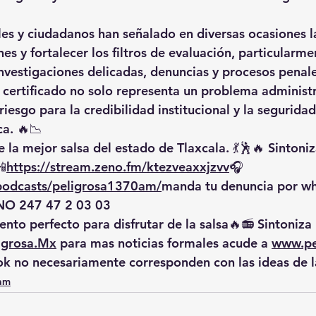
les y ciudadanos han señalado en diversas ocasiones l
s y fortalecer los filtros de evaluación, particularme
vestigaciones delicadas, denuncias y procesos penale
l certificado no solo representa un problema administr
iesgo para la credibilidad institucional y la seguridad 
ca. 🔥📉
 la mejor salsa del estado de Tlaxcala. 💃🕺🔥 Sintoniz
📲
https://
stream.zeno.fm/ktezveaxxjzvv
🎧
/podcasts/peligrosa1370am/
manda
 tu denuncia por w
O 247 47 2 03 03
nto perfecto para disfrutar de la salsa🔥📻 Sintoniza 
igrosa.Mx
 para mas noticias formales acude a 
www.pe
ok no necesariamente corresponden con las ideas de 
0am