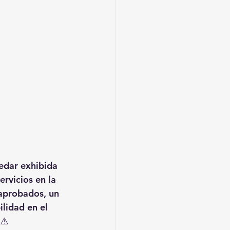
uedar exhibida 
rvicios en la 
aprobados, un 
lidad en el 
⚠️