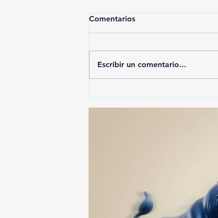
Comentarios
Escribir un comentario...
🚨🚔 CAPTURAN EN PUEBLA
A PRESUNTO
RESPONSABLE DE LA
DESAPARICIÓN DE UN
HOMBRE DE SAN PABLO
DEL MONTE ⚖️🔍