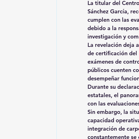
La titular del Cent
Sánchez García, rec
cumplen con las eva
debido a la respons
investigación y comb
La revelación deja 
de certificación del
exámenes de control
públicos cuenten co
desempeñar funcione
Durante su declaraci
estatales, el panor
con las evaluacione
Sin embargo, la sit
capacidad operativa
integración de carp
constantemente se e