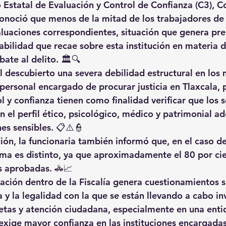
ro Estatal de Evaluación y Control de Confianza (C3), 
onoció que menos de la mitad de los trabajadores de l
luaciones correspondientes, situación que genera pr
abilidad que recae sobre esta institución en materia d
ate al delito. 🏛️🔍
al descubierto una severa debilidad estructural en lo
 personal encargado de procurar justicia en Tlaxcala, 
 y confianza tienen como finalidad verificar que los s
n el perfil ético, psicológico, médico y patrimonial a
s sensibles. 📋⚠️👮
ón, la funcionaria también informó que, en el caso de 
ama es distinto, ya que aproximadamente el 80 por cie
s aprobadas. 🚓📈
uación dentro de la Fiscalía genera cuestionamientos s
 y la legalidad con la que se están llevando a cabo in
etas y atención ciudadana, especialmente en una ent
xige mayor confianza en las instituciones encargadas