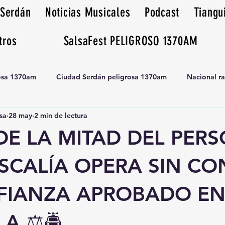
 Serdán
Noticias Musicales
Podcast
Tiangu
tros
SalsaFest PELIGROSO 1370AM
rosa 1370am
Ciudad Serdán peligrosa 1370am
Nacional r
sa
28 may
2 min de lectura
Tianguis peligrosa 1370am huamantla
DE LA MITAD DEL PER
ISCALÍA OPERA SIN C
FIANZA APROBADO E
A ⚖️🚔