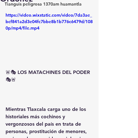
Tianguis peligrosa 1370am huamantla
https://video.wixstatic.com/video/7da3ae_
bcf841a2d3e04fc7bbe8b1b776c6479d/108
0p/mp4/file.mp4
🚨🎭 LOS MATACHINES DEL PODER 
🎭🚨
Mientras Tlaxcala carga uno de los 
historiales más cochinos y 
vergonzosos del país en trata de 
personas, prostitución de menores, 