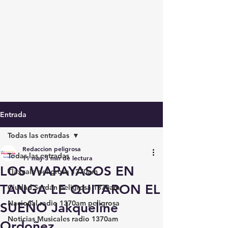
Entrada
Todas las entradas
Redaccion peligrosa
Todas las entradas
11 may
3 min de lectura
LOS WAPAYASOS EN
Tlaxcala peligrosa 1370am
TANGA LE QUITARON EL
Ciudad Serdán peligrosa 1370am
Nacional radio 1370am peligrosa
SUEÑO Jakqueline
Noticias Musicales radio 1370am
Ordoñez