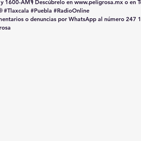
 y 1600-AM🎙️ Descúbrelo en 
www.peligrosa.mx
 o en T
🌐 
#Tlaxcala
#Puebla
#RadioOnline
omentarios o denuncias por WhatsApp al número 247 1
rosa