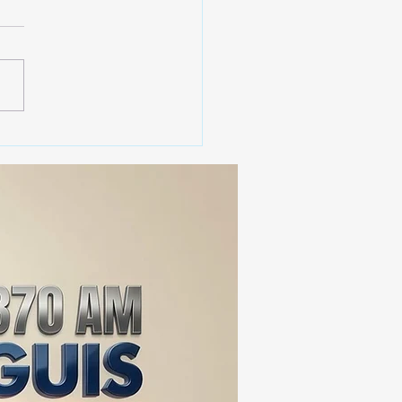
 SSC ASEGURA MÁS DE
MIL DOSIS DE DROGA
EIS MESES; SU VALOR
ERA LOS 100
ONES DE PESOS 💰⚖️🚨