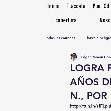
Inicio
Tlaxcala
Pue. Cd
cobertura
Noso
Todas las entradas
Tlaxcala pelig
Edgar Ramón Con
Noticias Musicales radio 1370am
LOGRA F
AÑOS D
N., POR
http://tun.in/sfFLp
 