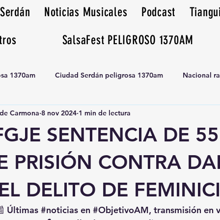
 Serdán
Noticias Musicales
Podcast
Tiangu
tros
SalsaFest PELIGROSO 1370AM
rosa 1370am
Ciudad Serdán peligrosa 1370am
Nacional r
de Carmona
8 nov 2024
1 min de lectura
Tianguis peligrosa 1370am huamantla
GJE SENTENCIA DE 55
E PRISIÓN CONTRA D
 EL DELITO DE FEMINIC
📰 Últimas 
#noticias
 en 
#ObjetivoAM
, transmisión en 