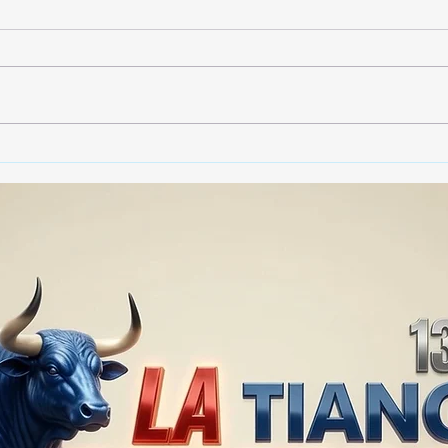
🚨🏛️ SECRETARIO DE
🚔
GOBIERNO ADMITE QUE
25 
TLAXCALA AÚN ENFRENTA
EN S
PROBLEMAS DE
SUP
SEGURIDAD ⚖️📊🚔
MILL