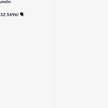
uneIn: 
32 5496! 🗣️