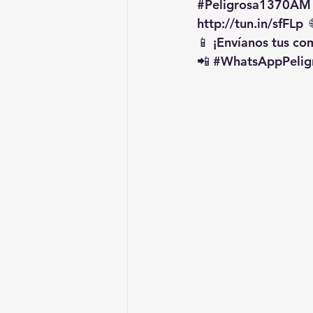
#Peligrosa1370AM
http://tun.in/sfFLp
  
📱 ¡Envíanos tus c
📲 
#WhatsAppPelig