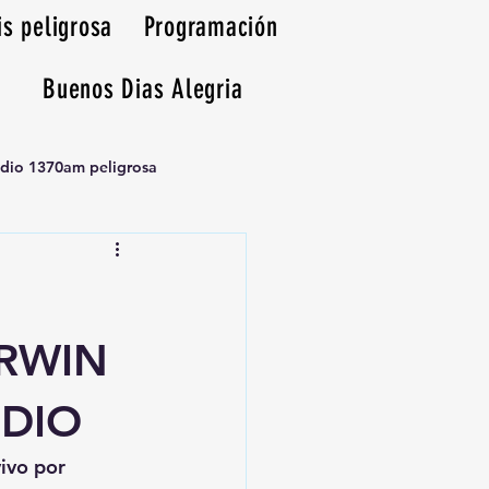
is peligrosa
Programación
Buenos Dias Alegria
adio 1370am peligrosa
ARWIN
IDIO
vivo por 