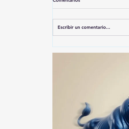
Comentarios
Escribir un comentario...
🚨🚔 CAPTURAN EN PUEBLA
A PRESUNTO
RESPONSABLE DE LA
DESAPARICIÓN DE UN
HOMBRE DE SAN PABLO
DEL MONTE ⚖️🔍