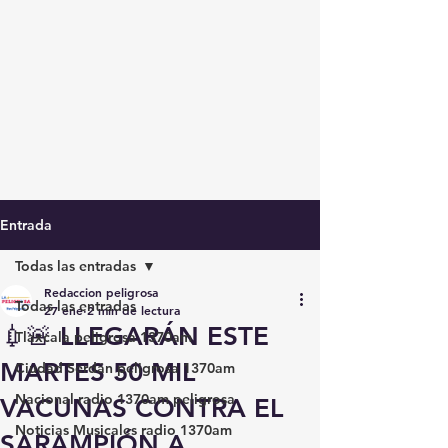
Entrada
Todas las entradas
Redaccion peligrosa
Todas las entradas
27 ene
2 min de lectura
💉🚨 LLEGARÁN ESTE
Tlaxcala peligrosa 1370am
MARTES 50 MIL
Ciudad Serdán peligrosa 1370am
Nacional radio 1370am peligrosa
VACUNAS CONTRA EL
Noticias Musicales radio 1370am
SARAMPIÓN A