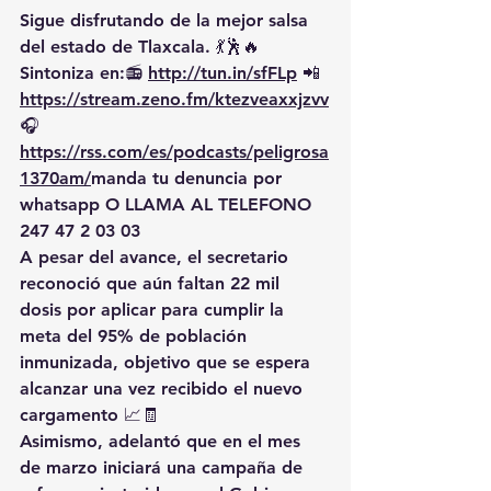
Sigue disfrutando de la mejor salsa 
del estado de Tlaxcala. 💃🕺🔥 
Sintoniza en:📻 
http://tun.in/sfFLp
 📲
https://
stream.zeno.fm/ktezveaxxjzvv
🎧
https://rss.com/es/podcasts/peligrosa
1370am/
manda
 tu denuncia por 
whatsapp O LLAMA AL TELEFONO 
247 47 2 03 03
A pesar del avance, el secretario 
reconoció que 
aún faltan 22 mil 
dosis por aplicar
 para cumplir la 
meta del 95% de población 
inmunizada, objetivo que se espera 
alcanzar una vez recibido el nuevo 
cargamento 📈🧾
Asimismo, adelantó que en el mes 
de 
marzo iniciará una campaña de 