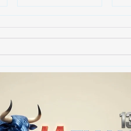
🚨🏛️ SECRETARIO DE
🚔
GOBIERNO ADMITE QUE
25 
TLAXCALA AÚN ENFRENTA
EN S
PROBLEMAS DE
SUP
SEGURIDAD ⚖️📊🚔
MILL