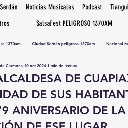
 Serdán
Noticias Musicales
Podcast
Tiangu
tros
SalsaFest PELIGROSO 1370AM
rosa 1370am
Ciudad Serdán peligrosa 1370am
Nacional r
de Carmona
10 oct 2024
1 min de lectura
Tianguis peligrosa 1370am huamantla
ALCALDESA DE CUAPIA
IDAD DE SUS HABITAN
79 ANIVERSARIO DE LA
IÓN DE ESE LUGAR