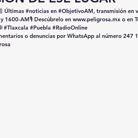
📰 Últimas 
#noticias
 en 
#ObjetivoAM
, transmisión en 
 y 1600-AM🎙️ Descúbrelo en 
www.peligrosa.mx
 o en T
🌐 
#Tlaxcala
#Puebla
#RadioOnline
omentarios o denuncias por WhatsApp al número 247 1
rosa