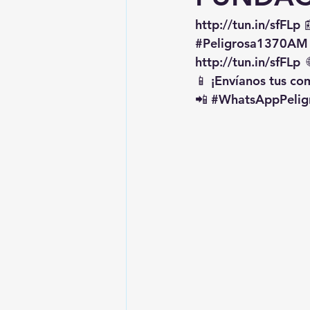
http://tun.in/sfFLp
 
#Peligrosa1370AM
http://tun.in/sfFLp
  
📱 ¡Envíanos tus c
📲 
#WhatsAppPelig