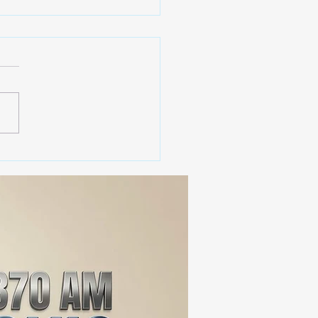
 SSC ASEGURA MÁS DE
MIL DOSIS DE DROGA
EIS MESES; SU VALOR
ERA LOS 100
ONES DE PESOS 💰⚖️🚨