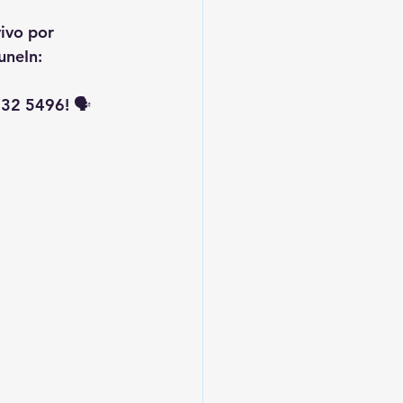
vivo por 
uneIn: 
32 5496! 🗣️