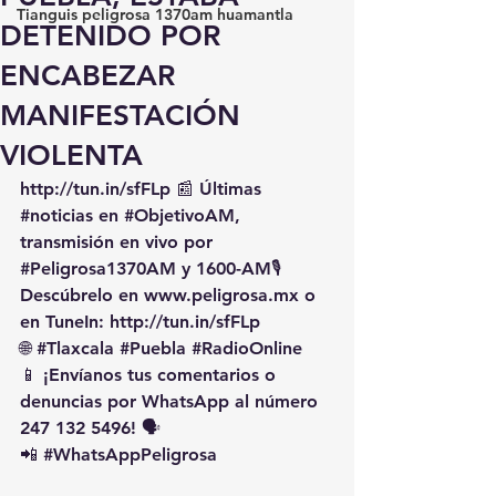
Tianguis peligrosa 1370am huamantla
DETENIDO POR
ENCABEZAR
MANIFESTACIÓN
VIOLENTA
http://tun.in/sfFLp
 📰 Últimas 
#noticias
 en 
#ObjetivoAM
, 
transmisión en vivo por 
#Peligrosa1370AM
 y 1600-AM🎙️ 
Descúbrelo en 
www.peligrosa.mx
 o 
en TuneIn: 
http://tun.in/sfFLp
🌐 
#Tlaxcala
#Puebla
#RadioOnline
📱 ¡Envíanos tus comentarios o 
denuncias por WhatsApp al número 
247 132 5496! 🗣️
📲 
#WhatsAppPeligrosa